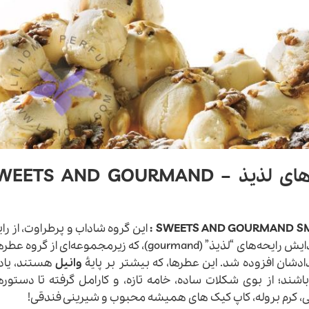
رایحه شیرینی‌ها و خوراکی‌های لذیذ – ETS AND GOURMAND
این گروه شاداب و پرطراوت، از را
های عطری خود را معرفی کرده و سپس با پیدایش رایحه‌های “لذیذ” (gourmand)، که زیرمجموعه‌ای از گ
وانیل
هستند، یادآ
اشند؛ از بوی شکلات ساده، خامه تازه، و کارامل گرفته تا دستور
امی، کرم بروله، کاپ کیک های همیشه محبوب و شیرینی فندقی!