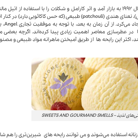
موفق “لذیذ” Angel بود که در سال ۱۹۹۲ به بازار آمد و اثر کارامل و شکلات را با استفاده از اتیل م
(ethyl maltol) (بوی پشمک / کارامل شکلاتی)، نعنای هندی (patchouli) طبیعی (که حس کاکائویی دارد) در ک
وانیلین (ethyl vanillin) استاندارد صنعتی
در عطرسازی معاصر اهمیت زیادی پیدا کرده‌اند. اگرچه بعضی مو
د، اکثر این رایحه ها از طریق آمیختن ماهرانه مواد طبیعی و مصن
SWEETS AND GOURMAND SM
نانه استفاده می‌شوند و می توانند رایحه های شیرین‌تری را هم ش