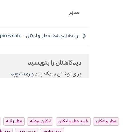
مدیر
رایحه ادویه‌ها عطر و ادکلن – spices note
دیدگاهتان را بنویسید
برای نوشتن دیدگاه باید
وارد بشوید
.
عطر و ادکلن
خرید عطر و ادکلن
ادکلن مردانه
عطر زنانه
دیور جادور
میس دیور
دیور ف