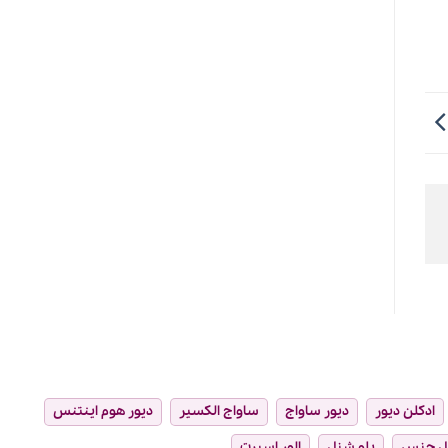
ادکلن دیور
دیور ساواج
ساواج الکسیر
دیور هوم اینتنس
ل چنس
بلو شنل
الور اسپرت