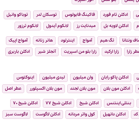
ی
ادکلن تام فورد
فاکینگ فابولوس
توسکان لدر
توباکو وانیل
م
ادکلن لاویه بل
میدنایت رز
لانکوم آیدول
لانکوم ترزور
ماف ونتانا
تگ هیم
آمواج
اینترلود
هانر زنانه
آمواج اپیک
طر زارا
زارا ارکید
زارا بلو من اسپریت
آنجلز شیر
ادکلن باربری
ی
ادکلن پاکو رابان
وان میلیون
لیدی میلیون
اینوکتوس
ادکلن مون بلان
مون بلان لجند
مون بلان اکسپلورر
عطر اصل
بنتلی اینتنس
ادکلن شیخ
ادکلن شیخ ۷۷
ادکلن شیخ ۷۰
 کد
ادکلن دانهیل
کول واتر مردانه
ادکلن لاگوست
لاگوست سبز