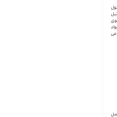
التول
نار اتیل
 ایجاد می‌کرد. از آن زمان به بعد، با توجه به موفقیت تجاری Angel، بوی
اد
وعی
امل