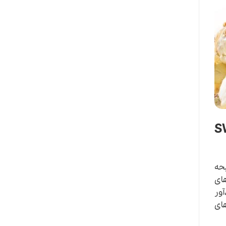
SWE
یحه
روه عطرهای
ور
های