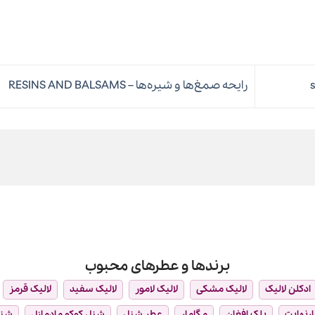
رایحه صمغ‌ها و شیره‌ها – RESINS AND BALSAMS
برندها و عطرهای محبوب
ادکلن لالیک
لالیک مشکی
لالیک لامور
لالیک سفید
لالیک قرمز
ارنهایت
بلک افغان
مگامار
عطر شنل
شنل کوکو مادمازل
شن