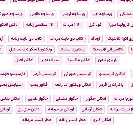
 مشکی
ورساچه آبی
ورساچه اروس
ورساچه طلایی
ورساچه صورت
 کارولینا هررا
گود گرل
۲۱۲ مردانه
۲۱۲ سکسی زنانه
ادکلن لانکو
ی آکوا اتلانتیک
آرماف
کلاب دی نایت مردانه
کلاب دی نایت زنانه
آر
ا
کازاموراتی لاتوسکا
ویکتوریا سکرت
ویکتوریا سکرت بامب شل
ع
باربری لندن
ادکلن مانسرا
سدرات بویز
ادکلن اصل
ادکلن نارسیسو
نارسیس صورتی
نارسیس قرمز
نارسیسو طوس
ژ
باکارات رژ قرمز
ادکلن ویکتور اند رالف
فلاور بمب
اسپایس بمب
فوریا مردانه
ادکلن جگوار
جگوار مشکی
جگوار طلایی
ادکلن بنتلی
ا نویت مردانه
ادکلن آرمانی
آرمانی یو مردانه
ادکلن مای وی
آرمانی
ادکلن کنزو
عطر تستر زنانه
عطر تستر مردانه