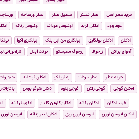
خرید عطر اصل
عطر تستر
سمپل عطر
عطر ورساچه
ورساچه
عود وود
ادکلن کرید
اونتوس مردانه
اونتوس زنانه
ادکلن
ادکلن
ادکلن بولگاری
بولگاری من این بلک
بولگاری آکوا
بولگار
آمواج براکن
زرجوف
زرجوف مفیستو
بوکت آیدل
کازاموراتی لیر
خرید عطر
عطر مردانه
رد توباکو
ادکلن نیشانه
حاجیوات
ادکلن گوچی
گوچی راش
گوچی بلوم
ادکلن هوگو بوس
باکارات ر
خرید ادکلن
ادکلن زنانه
ادکلن کلوین کلین
ایفوریا زنانه
ای
ادکلن ایوسن لورن
ایوسن لورن وای
ادکلن لیبر زنانه
ایوسن لورن ل