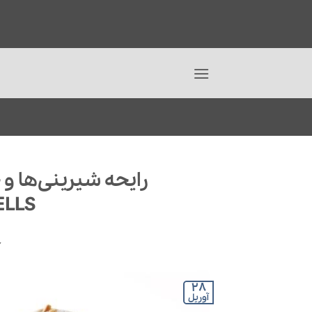
Ski
t
conten
LLS
Y
28
آوریل