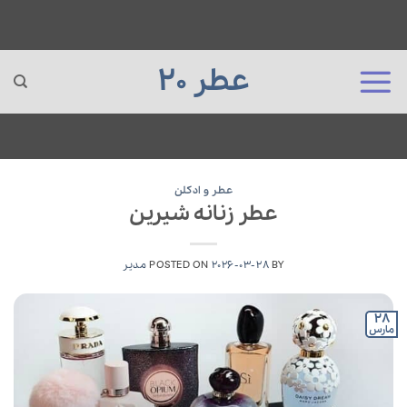
عطر 20
Ski
t
عطر و ادکلن
عطر زنانه شیرین
conten
BY
2026-03-28
POSTED ON
مدیر
28
مارس