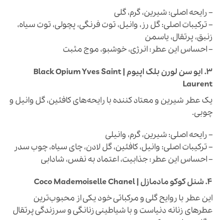
– رایحه اصلی: شیرین، گرم، گلی
– ترکیبات اصلی: گل رز، وانیل، توت فرنگی، پچولی، توت سیاه،
زنبق، پرتقال، یاسمن
– احساس این عطر: انرژی، خوشبو، موج مثبت
3.
ایو سن لورن بلک اپیوم | Black Opium Yves Saint
Laurent
یک عطر شیرین و معتاد کننده با رایحه‌های کافئین، گل وانیل و
چوبی.
– رایحه اصلی: شیرین، گرم، وانیلی
– ترکیبات اصلی: وانیل، کافئین، گل لادن، چای سیاه، چوب سدر
– احساس این عطر: جذابیت، اعتماد به نفس، شادابی
4.
شنل کوکو مادمازل | Coco Mademoiselle Chanel
این عطر با روایح گلی و مرکباتی خود یکی از محبوب‌ترین
عطرهای زنانه دنیاست و با شیاطینی زنانگی و سرزندگی پرتقال