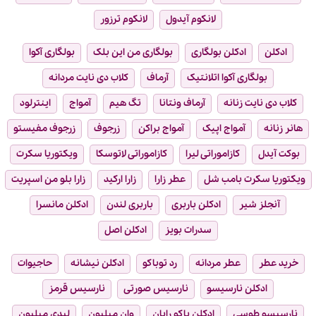
لانکوم آیدول
لانکوم ترزور
ادکلن
ادکلن بولگاری
بولگاری من این بلک
بولگاری آکوا
بولگاری آکوا اتلانتیک
آرماف
کلاب دی نایت مردانه
کلاب دی نایت زنانه
آرماف ونتانا
تگ هیم
آمواج
اینترلود
هانر زنانه
آمواج اپیک
آمواج براکن
زرجوف
زرجوف مفیستو
بوکت آیدل
کازاموراتی لیرا
کازاموراتی لاتوسکا
ویکتوریا سکرت
ویکتوریا سکرت بامب شل
عطر زارا
زارا ارکید
زارا بلو من اسپریت
آنجلز شیر
ادکلن باربری
باربری لندن
ادکلن مانسرا
سدرات بویز
ادکلن اصل
خرید عطر
عطر مردانه
رد توباکو
ادکلن نیشانه
حاجیوات
ادکلن نارسیسو
نارسیس صورتی
نارسیس قرمز
نارسیسو طوسی
ادکلن پاکو رابان
وان میلیون
لیدی میلیون