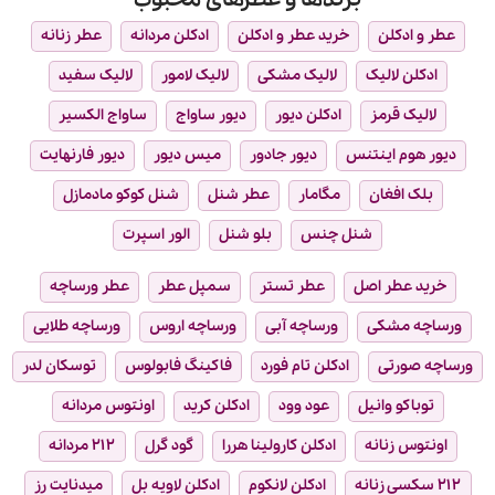
عطر و ادکلن
خرید عطر و ادکلن
ادکلن مردانه
عطر زنانه
ادکلن لالیک
لالیک مشکی
لالیک لامور
لالیک سفید
لالیک قرمز
ادکلن دیور
دیور ساواج
ساواج الکسیر
دیور هوم اینتنس
دیور جادور
میس دیور
دیور فارنهایت
بلک افغان
مگامار
عطر شنل
شنل کوکو مادمازل
شنل چنس
بلو شنل
الور اسپرت
خرید عطر اصل
عطر تستر
سمپل عطر
عطر ورساچه
ورساچه مشکی
ورساچه آبی
ورساچه اروس
ورساچه طلایی
ورساچه صورتی
ادکلن تام فورد
فاکینگ فابولوس
توسکان لدر
توباکو وانیل
عود وود
ادکلن کرید
اونتوس مردانه
اونتوس زنانه
ادکلن کارولینا هررا
گود گرل
۲۱۲ مردانه
۲۱۲ سکسی زنانه
ادکلن لانکوم
ادکلن لاویه بل
میدنایت رز