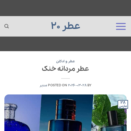
عطر 20
Ski
t
عطر و ادکلن
عطر مردانه خنک
conten
BY
2026-03-28
POSTED ON
مدیر
28
مارس