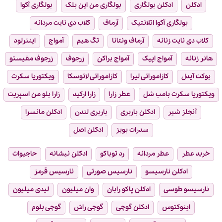
ادکلن
ادکلن بولگاری
بولگاری من این بلک
بولگاری آکوا
بولگاری آکوا اتلانتیک
آرماف
کلاب دی نایت مردانه
کلاب دی نایت زنانه
آرماف ونتانا
تگ هیم
آمواج
اینترلود
هانر زنانه
آمواج اپیک
آمواج براکن
زرجوف
زرجوف مفیستو
بوکت آیدل
کازاموراتی لیرا
کازاموراتی لاتوسکا
ویکتوریا سکرت
ویکتوریا سکرت بامب شل
عطر زارا
زارا ارکید
زارا بلو من اسپریت
آنجلز شیر
ادکلن باربری
باربری لندن
ادکلن مانسرا
سدرات بویز
ادکلن اصل
خرید عطر
عطر مردانه
رد توباکو
ادکلن نیشانه
حاجیوات
ادکلن نارسیسو
نارسیس صورتی
نارسیس قرمز
نارسیسو طوسی
ادکلن پاکو رابان
وان میلیون
لیدی میلیون
اینوکتوس
ادکلن گوچی
گوچی راش
گوچی بلوم