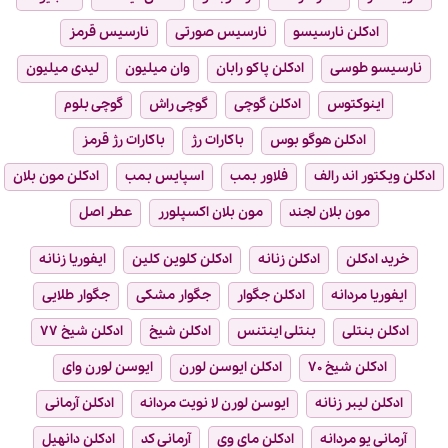
ادکلن نارسیسو
نارسیس صورتی
نارسیس قرمز
نارسیسو طوسی
ادکلن پاکو رابان
وان میلیون
لیدی میلیون
اینوکتوس
ادکلن گوچی
گوچی راش
گوچی بلوم
ادکلن هوگو بوس
باکارات رژ
باکارات رژ قرمز
ادکلن ویکتور اند رالف
فلاور بمب
اسپایس بمب
ادکلن مون بلان
مون بلان لجند
مون بلان اکسپلورر
عطر اصل
خرید ادکلن
ادکلن زنانه
ادکلن کلوین کلین
ایفوریا زنانه
ایفوریا مردانه
ادکلن جگوار
جگوار مشکی
جگوار طلایی
ادکلن بنتلی
بنتلی اینتنس
ادکلن شیخ
ادکلن شیخ ۷۷
ادکلن شیخ ۷۰
ادکلن ایوسن لورن
ایوسن لورن وای
ادکلن لیبر زنانه
ایوسن لورن لا نویت مردانه
ادکلن آرمانی
آرمانی یو مردانه
ادکلن مای وی
آرمانی کد
ادکلن دانهیل