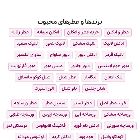
برندها و عطرهای محبوب
عطر و ادکلن
خرید عطر و ادکلن
ادکلن مردانه
عطر زنانه
ادکلن لالیک
لالیک مشکی
لالیک لامور
لالیک سفید
لالیک قرمز
ادکلن دیور
دیور ساواج
ساواج الکسیر
دیور هوم اینتنس
دیور جادور
میس دیور
دیور فارنهایت
بلک افغان
مگامار
عطر شنل
شنل کوکو مادمازل
شنل چنس
بلو شنل
الور اسپرت
خرید عطر اصل
عطر تستر
سمپل عطر
عطر ورساچه
ورساچه مشکی
ورساچه آبی
ورساچه اروس
ورساچه طلایی
ورساچه صورتی
ادکلن تام فورد
فاکینگ فابولوس
توسکان لدر
توباکو وانیل
عود وود
ادکلن کرید
اونتوس مردانه