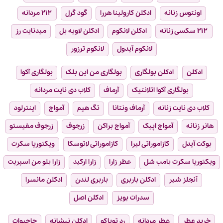
اونتوس زنانه
ادکلن کارولینا هررا
گود گرل
۲۱۲ مردانه
۲۱۲ سکسی زنانه
ادکلن لانکوم
ادکلن لاویه بل
میدنایت رز
لانکوم آیدول
لانکوم ترزور
ادکلن
ادکلن بولگاری
بولگاری من این بلک
بولگاری آکوا
بولگاری آکوا اتلانتیک
آرماف
کلاب دی نایت مردانه
کلاب دی نایت زنانه
آرماف ونتانا
تگ هیم
آمواج
اینترلود
هانر زنانه
آمواج اپیک
آمواج براکن
زرجوف
زرجوف مفیستو
بوکت آیدل
کازاموراتی لیرا
کازاموراتی لاتوسکا
ویکتوریا سکرت
ویکتوریا سکرت بامب شل
عطر زارا
زارا ارکید
زارا بلو من اسپریت
آنجلز شیر
ادکلن باربری
باربری لندن
ادکلن مانسرا
سدرات بویز
ادکلن اصل
خرید عطر
عطر مردانه
رد توباکو
ادکلن نیشانه
حاجیوات