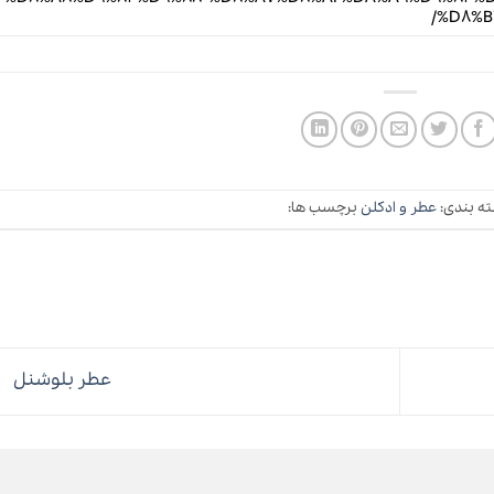
%D8%B4
ه بندی:
عطر و ادکلن
برچسب ها:
عطر بلوشنل