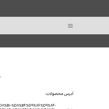
Ski
t
ع
conten
Y
آدرس محصولات:
B7%D8%B1-%D8%B4%D9%86%D9%84-