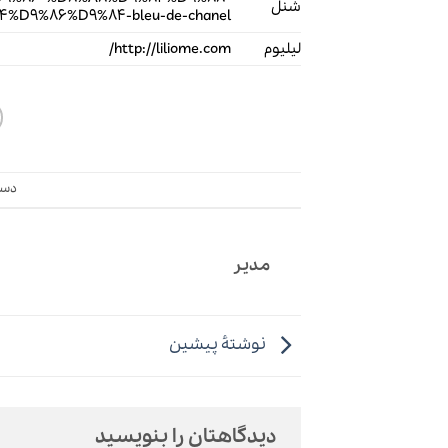
شنل
%D9%86%D9%84-bleu-de-chanel/
لیلیوم
http://liliome.com/
دست
مدیر
نوشتهٔ پیشین
دیدگاهتان را بنویسید