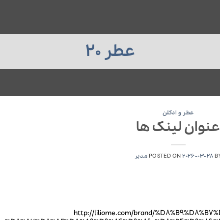
عطر 20
عطر و ادکلن
نوان لینک ها
B
2026-03-28
POSTED ON
مدیر
http://liliome.com/brand/%D8%B9%D8%