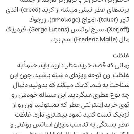
برندهای عطر نیش میشه از کرید (creed)، اندی
تاور (tauer)، آمواج (amouage)، زرجوف
(Xerjoff)، سرج لوتنس (Serge Lutens)، فردریک
مال (Frederic Malle) اسم برد.
غلظت
زمانی که قصد خرید عطر دارید باید حتماً به
غلظت اون توجه ویژه‌ای داشته باشید. چون این
شناخت به شما کمک میکنه که بدونید دنبال
چه نوع عطری میگردید. این مساله خودش رو
توی خرید اینترنتی عطر که نمیتونید اون رو از
نزدیک تست کنید نمود بیشتری داره. غلظت
عطر بستگی به تناسب میزان اسانس روغنی و