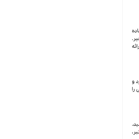
اده
یر.
ائه
د و
 را
ید.
بر،