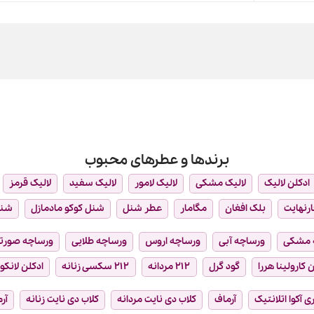
برندها و عطرهای محبوب
ادکلن لالیک
لالیک مشکی
لالیک لامور
لالیک سفید
لالیک قرمز
ارنهایت
بلک افغان
مگامار
عطر شنل
شنل کوکو مادمازل
شن
 مشکی
ورساچه آبی
ورساچه اروس
ورساچه طلایی
ورساچه صورت
 کارولینا هررا
گود گرل
۲۱۲ مردانه
۲۱۲ سکسی زنانه
ادکلن لانکو
ی آکوا اتلانتیک
آرماف
کلاب دی نایت مردانه
کلاب دی نایت زنانه
آر