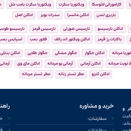
ا
کازاموراتی لاتوسکا
ویکتوریا سکرت
ویکتوریا سکرت بامب شل
ع
باربری لندن
ادکلن مانسرا
سدرات بویز
ادکلن اصل
ادکلن نارسیسو
نارسیس صورتی
نارسیس قرمز
نارسیسو طوس
ژ
باکارات رژ قرمز
ادکلن ویکتور اند رالف
فلاور بمب
اسپایس بمب
فوریا مردانه
ادکلن جگوار
جگوار مشکی
جگوار طلایی
ادکلن بنتلی
ا نویت مردانه
ادکلن آرمانی
آرمانی یو مردانه
ادکلن مای وی
آرمانی
ادکلن کنزو
عطر تستر زنانه
عطر تستر مردانه
خرید و مشاوره
راهن
ر و
لیت
سفارشات:
حس
ند.
سفارشات:
قو
خرید