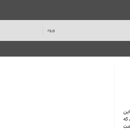
ورود
این
 که
یمت