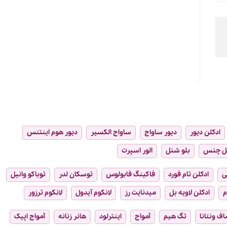
ادکلن دیور
دیور ساواج
ساواج الکسیر
دیور هوم اینتنس
ل چنس
بلو شنل
الور اسپرت
ی
ادکلن تام فورد
فاکینگ فابولوس
توسکان لدر
توباکو وانیل
م
ادکلن لاویه بل
میدنایت رز
لانکوم آیدول
لانکوم ترزور
ماف ونتانا
تگ هیم
آمواج
اینترلود
هانر زنانه
آمواج اپیک