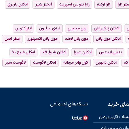
طر زارا
زارا ارکید
زارا بلو من اسپریت
آنجلز شیر
ادکلن باربری
ی
ادکلن پاکو رابان
وان میلیون
لیدی میلیون
اینوکتوس
ادکلن مون بلان
مون بلان لجند
مون بلان اکسپلورر
عطر اصل
بنتلی اینتنس
ادکلن شیخ
ادکلن شیخ ۷۷
ادکلن شیخ ۷۰
 کد
ادکلن دانهیل
کول واتر مردانه
ادکلن لاگوست
لاگوست سبز
مای خرید
شبکه‌های اجتماعی
اب کاربری من
انین و مقررات