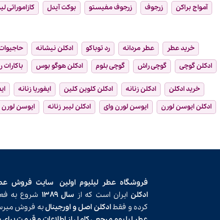
آمواج براکن
زرجوف
زرجوف مفیستو
بوکت آیدل
کازاموراتی لیر
خرید عطر
عطر مردانه
رد توباکو
ادکلن نیشانه
حاجیوات
ادکلن گوچی
گوچی راش
گوچی بلوم
ادکلن هوگو بوس
باکارات ر
خرید ادکلن
ادکلن زنانه
ادکلن کلوین کلین
ایفوریا زنانه
ای
ادکلن ایوسن لورن
ایوسن لورن وای
ادکلن لیبر زنانه
ایوسن لورن ل
فروشگاه عطر لیلیوم اولین
سایت فروش عط
ادکلن
ایران است که از
سال ۱۳۸۹
شروع به فعا
کرده و فقط
ادکلن اصل و اورجینال
به فروش میرسا
عطر لیلیوم مرجعی کامل از اطلاعات و قیمت برای 