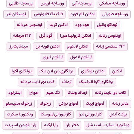
ورساچه مشکی
ورساچه آبی
ورساچه اروس
ورساچه طلایی
ورساچه صورتی
ادکلن تام فورد
فاکینگ فابولوس
توسکان لدر
توباکو وانیل
عود وود
ادکلن کرید
اونتوس مردانه
اونتوس زنانه
ادکلن کارولینا هررا
گود گرل
۲۱۲ مردانه
۲۱۲ سکسی زنانه
ادکلن لانکوم
ادکلن لاویه بل
میدنایت رز
لانکوم آیدول
لانکوم ترزور
ادکلن
ادکلن بولگاری
بولگاری من این بلک
بولگاری آکوا
بولگاری آکوا اتلانتیک
آرماف
کلاب دی نایت مردانه
کلاب دی نایت زنانه
آرماف ونتانا
تگ هیم
آمواج
اینترلود
هانر زنانه
آمواج اپیک
آمواج براکن
زرجوف
زرجوف مفیستو
بوکت آیدل
کازاموراتی لیرا
کازاموراتی لاتوسکا
ویکتوریا سکرت
ویکتوریا سکرت بامب شل
عطر زارا
زارا ارکید
زارا بلو من اسپریت