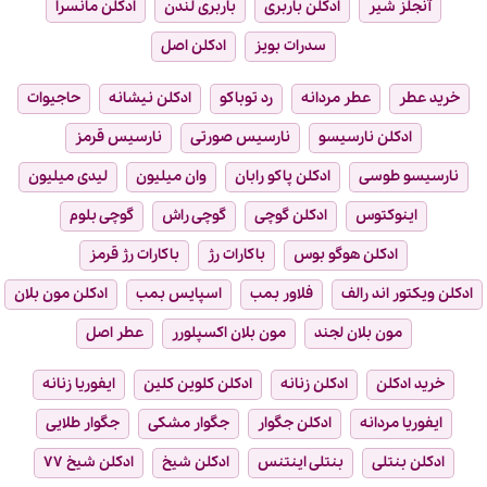
آنجلز شیر
ادکلن باربری
باربری لندن
ادکلن مانسرا
سدرات بویز
ادکلن اصل
خرید عطر
عطر مردانه
رد توباکو
ادکلن نیشانه
حاجیوات
ادکلن نارسیسو
نارسیس صورتی
نارسیس قرمز
نارسیسو طوسی
ادکلن پاکو رابان
وان میلیون
لیدی میلیون
اینوکتوس
ادکلن گوچی
گوچی راش
گوچی بلوم
ادکلن هوگو بوس
باکارات رژ
باکارات رژ قرمز
ادکلن ویکتور اند رالف
فلاور بمب
اسپایس بمب
ادکلن مون بلان
مون بلان لجند
مون بلان اکسپلورر
عطر اصل
خرید ادکلن
ادکلن زنانه
ادکلن کلوین کلین
ایفوریا زنانه
ایفوریا مردانه
ادکلن جگوار
جگوار مشکی
جگوار طلایی
ادکلن بنتلی
بنتلی اینتنس
ادکلن شیخ
ادکلن شیخ ۷۷