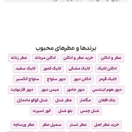
برندها و عطرهای محبوب
عطر و ادکلن
خرید عطر و ادکلن
ادکلن مردانه
عطر زنانه
ادکلن لالیک
لالیک مشکی
لالیک لامور
لالیک سفید
لالیک قرمز
ادکلن دیور
دیور ساواج
ساواج الکسیر
دیور هوم اینتنس
دیور جادور
میس دیور
دیور فارنهایت
بلک افغان
مگامار
عطر شنل
شنل کوکو مادمازل
شنل چنس
بلو شنل
الور اسپرت
خرید عطر اصل
عطر تستر
سمپل عطر
عطر ورساچه