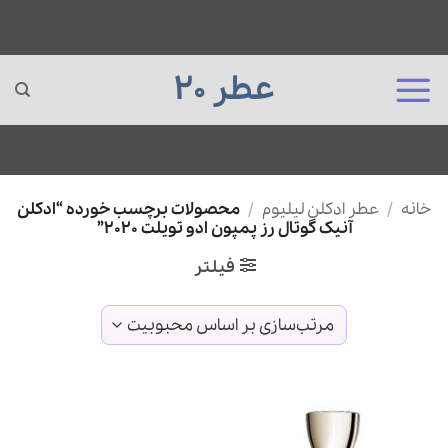
عطر 20
Ski
خانه
/
عطر ادکلن لیلیوم
/
محصولات برچسب خورده “ادکلن
t
آنیک گوتال رز پمپون ادو تویلت 2020”
conten
فیلتر