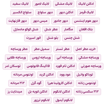
ادکلن لالیک
لالیک مشکی
لالیک لامور
لالیک سفید
لالیک قرمز
ادکلن دیور
دیور ساواج
ساواج الکسیر
دیور هوم اینتنس
دیور جادور
میس دیور
دیور فارنهایت
بلک افغان
مگامار
عطر شنل
شنل کوکو مادمازل
شنل چنس
بلو شنل
الور اسپرت
خرید عطر اصل
عطر تستر
سمپل عطر
عطر ورساچه
ورساچه مشکی
ورساچه آبی
ورساچه اروس
ورساچه طلایی
ورساچه صورتی
ادکلن تام فورد
فاکینگ فابولوس
توسکان لدر
توباکو وانیل
عود وود
ادکلن کرید
اونتوس مردانه
اونتوس زنانه
ادکلن کارولینا هررا
گود گرل
۲۱۲ مردانه
۲۱۲ سکسی زنانه
ادکلن لانکوم
ادکلن لاویه بل
میدنایت رز
لانکوم آیدول
لانکوم ترزور