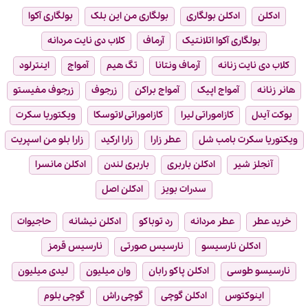
ادکلن
ادکلن بولگاری
بولگاری من این بلک
بولگاری آکوا
بولگاری آکوا اتلانتیک
آرماف
کلاب دی نایت مردانه
کلاب دی نایت زنانه
آرماف ونتانا
تگ هیم
آمواج
اینترلود
هانر زنانه
آمواج اپیک
آمواج براکن
زرجوف
زرجوف مفیستو
بوکت آیدل
کازاموراتی لیرا
کازاموراتی لاتوسکا
ویکتوریا سکرت
ویکتوریا سکرت بامب شل
عطر زارا
زارا ارکید
زارا بلو من اسپریت
آنجلز شیر
ادکلن باربری
باربری لندن
ادکلن مانسرا
سدرات بویز
ادکلن اصل
خرید عطر
عطر مردانه
رد توباکو
ادکلن نیشانه
حاجیوات
ادکلن نارسیسو
نارسیس صورتی
نارسیس قرمز
نارسیسو طوسی
ادکلن پاکو رابان
وان میلیون
لیدی میلیون
اینوکتوس
ادکلن گوچی
گوچی راش
گوچی بلوم