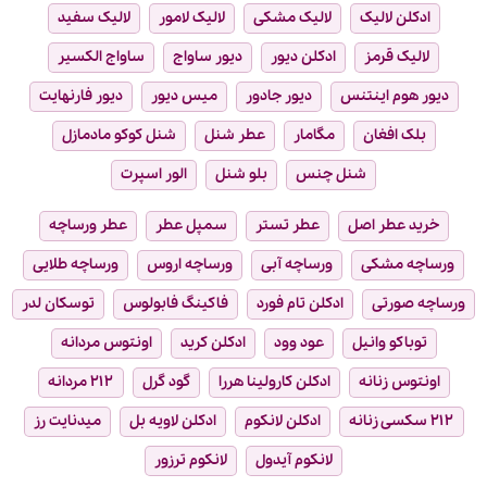
ادکلن لالیک
لالیک مشکی
لالیک لامور
لالیک سفید
لالیک قرمز
ادکلن دیور
دیور ساواج
ساواج الکسیر
دیور هوم اینتنس
دیور جادور
میس دیور
دیور فارنهایت
بلک افغان
مگامار
عطر شنل
شنل کوکو مادمازل
شنل چنس
بلو شنل
الور اسپرت
خرید عطر اصل
عطر تستر
سمپل عطر
عطر ورساچه
ورساچه مشکی
ورساچه آبی
ورساچه اروس
ورساچه طلایی
ورساچه صورتی
ادکلن تام فورد
فاکینگ فابولوس
توسکان لدر
توباکو وانیل
عود وود
ادکلن کرید
اونتوس مردانه
اونتوس زنانه
ادکلن کارولینا هررا
گود گرل
۲۱۲ مردانه
۲۱۲ سکسی زنانه
ادکلن لانکوم
ادکلن لاویه بل
میدنایت رز
لانکوم آیدول
لانکوم ترزور