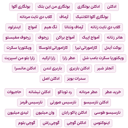
ادکلن
ادکلن بولگاری
بولگاری من این بلک
بولگاری آکوا
بولگاری آکوا اتلانتیک
آرماف
کلاب دی نایت مردانه
کلاب دی نایت زنانه
آرماف ونتانا
تگ هیم
آمواج
اینترلود
هانر زنانه
آمواج اپیک
آمواج براکن
زرجوف
زرجوف مفیستو
بوکت آیدل
کازاموراتی لیرا
کازاموراتی لاتوسکا
ویکتوریا سکرت
ویکتوریا سکرت بامب شل
عطر زارا
زارا ارکید
زارا بلو من اسپریت
آنجلز شیر
ادکلن باربری
باربری لندن
ادکلن مانسرا
سدرات بویز
ادکلن اصل
خرید عطر
عطر مردانه
رد توباکو
ادکلن نیشانه
حاجیوات
ادکلن نارسیسو
نارسیس صورتی
نارسیس قرمز
نارسیسو طوسی
ادکلن پاکو رابان
وان میلیون
لیدی میلیون
اینوکتوس
ادکلن گوچی
گوچی راش
گوچی بلوم