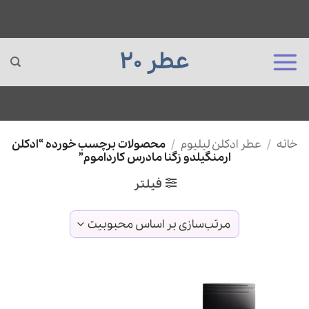
عطر 20
Ski
خانه
/
عطر ادکلن لیلیوم
/
محصولات برچسب خورده “ادکلن
t
ارمنگیلدو زگنا مادرس کارداموم”
conten
فیلتر