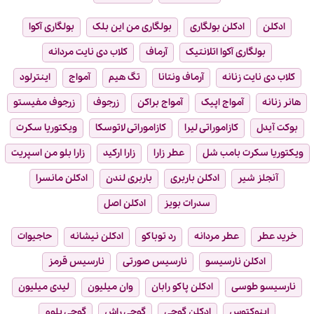
ادکلن
ادکلن بولگاری
بولگاری من این بلک
بولگاری آکوا
بولگاری آکوا اتلانتیک
آرماف
کلاب دی نایت مردانه
کلاب دی نایت زنانه
آرماف ونتانا
تگ هیم
آمواج
اینترلود
هانر زنانه
آمواج اپیک
آمواج براکن
زرجوف
زرجوف مفیستو
بوکت آیدل
کازاموراتی لیرا
کازاموراتی لاتوسکا
ویکتوریا سکرت
ویکتوریا سکرت بامب شل
عطر زارا
زارا ارکید
زارا بلو من اسپریت
آنجلز شیر
ادکلن باربری
باربری لندن
ادکلن مانسرا
سدرات بویز
ادکلن اصل
خرید عطر
عطر مردانه
رد توباکو
ادکلن نیشانه
حاجیوات
ادکلن نارسیسو
نارسیس صورتی
نارسیس قرمز
نارسیسو طوسی
ادکلن پاکو رابان
وان میلیون
لیدی میلیون
اینوکتوس
ادکلن گوچی
گوچی راش
گوچی بلوم