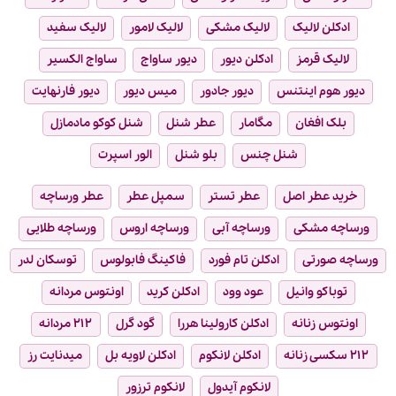
ادکلن لالیک
لالیک مشکی
لالیک لامور
لالیک سفید
لالیک قرمز
ادکلن دیور
دیور ساواج
ساواج الکسیر
دیور هوم اینتنس
دیور جادور
میس دیور
دیور فارنهایت
بلک افغان
مگامار
عطر شنل
شنل کوکو مادمازل
شنل چنس
بلو شنل
الور اسپرت
خرید عطر اصل
عطر تستر
سمپل عطر
عطر ورساچه
ورساچه مشکی
ورساچه آبی
ورساچه اروس
ورساچه طلایی
ورساچه صورتی
ادکلن تام فورد
فاکینگ فابولوس
توسکان لدر
توباکو وانیل
عود وود
ادکلن کرید
اونتوس مردانه
اونتوس زنانه
ادکلن کارولینا هررا
گود گرل
۲۱۲ مردانه
۲۱۲ سکسی زنانه
ادکلن لانکوم
ادکلن لاویه بل
میدنایت رز
لانکوم آیدول
لانکوم ترزور