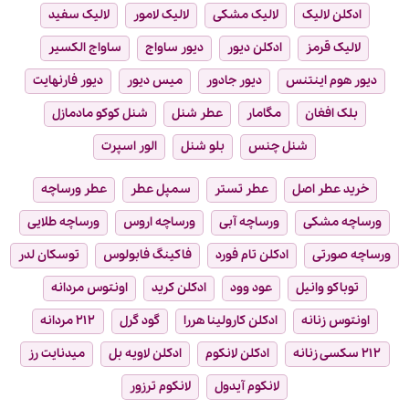
ادکلن لالیک
لالیک مشکی
لالیک لامور
لالیک سفید
لالیک قرمز
ادکلن دیور
دیور ساواج
ساواج الکسیر
دیور هوم اینتنس
دیور جادور
میس دیور
دیور فارنهایت
بلک افغان
مگامار
عطر شنل
شنل کوکو مادمازل
شنل چنس
بلو شنل
الور اسپرت
خرید عطر اصل
عطر تستر
سمپل عطر
عطر ورساچه
ورساچه مشکی
ورساچه آبی
ورساچه اروس
ورساچه طلایی
ورساچه صورتی
ادکلن تام فورد
فاکینگ فابولوس
توسکان لدر
توباکو وانیل
عود وود
ادکلن کرید
اونتوس مردانه
اونتوس زنانه
ادکلن کارولینا هررا
گود گرل
۲۱۲ مردانه
۲۱۲ سکسی زنانه
ادکلن لانکوم
ادکلن لاویه بل
میدنایت رز
لانکوم آیدول
لانکوم ترزور