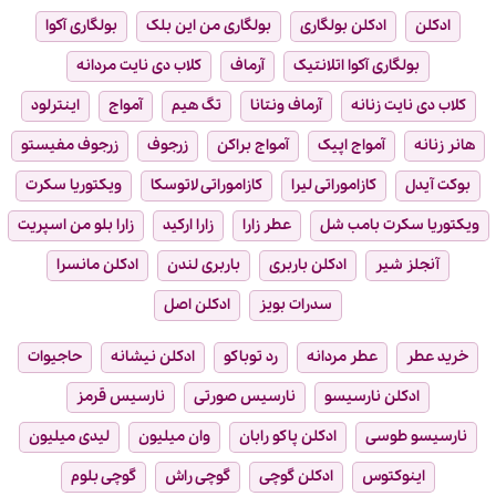
ادکلن
ادکلن بولگاری
بولگاری من این بلک
بولگاری آکوا
بولگاری آکوا اتلانتیک
آرماف
کلاب دی نایت مردانه
کلاب دی نایت زنانه
آرماف ونتانا
تگ هیم
آمواج
اینترلود
هانر زنانه
آمواج اپیک
آمواج براکن
زرجوف
زرجوف مفیستو
بوکت آیدل
کازاموراتی لیرا
کازاموراتی لاتوسکا
ویکتوریا سکرت
ویکتوریا سکرت بامب شل
عطر زارا
زارا ارکید
زارا بلو من اسپریت
آنجلز شیر
ادکلن باربری
باربری لندن
ادکلن مانسرا
سدرات بویز
ادکلن اصل
خرید عطر
عطر مردانه
رد توباکو
ادکلن نیشانه
حاجیوات
ادکلن نارسیسو
نارسیس صورتی
نارسیس قرمز
نارسیسو طوسی
ادکلن پاکو رابان
وان میلیون
لیدی میلیون
اینوکتوس
ادکلن گوچی
گوچی راش
گوچی بلوم