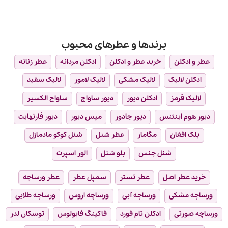
5
از 5
برندها و عطرهای محبوب
عطر و ادکلن
خرید عطر و ادکلن
ادکلن مردانه
عطر زنانه
ادکلن لالیک
لالیک مشکی
لالیک لامور
لالیک سفید
لالیک قرمز
ادکلن دیور
دیور ساواج
ساواج الکسیر
دیور هوم اینتنس
دیور جادور
میس دیور
دیور فارنهایت
بلک افغان
مگامار
عطر شنل
شنل کوکو مادمازل
شنل چنس
بلو شنل
الور اسپرت
خرید عطر اصل
عطر تستر
سمپل عطر
عطر ورساچه
ورساچه مشکی
ورساچه آبی
ورساچه اروس
ورساچه طلایی
ورساچه صورتی
ادکلن تام فورد
فاکینگ فابولوس
توسکان لدر