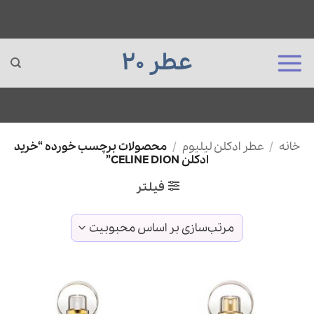
عطر 20
Ski
خانه
/
عطر ادکلن لیلیوم
/
محصولات برچسب خورده “خرید
t
ادکلن CELINE DION”
conten
فیلتر