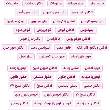
خرید عطر
عطر مردانه
رد توباکو
ادکلن نیشانه
حاجیوات
ادکلن نارسیسو
نارسیس صورتی
نارسیس قرمز
نارسیسو طوسی
ادکلن پاکو رابان
وان میلیون
لیدی میلیون
اینوکتوس
ادکلن گوچی
گوچی راش
گوچی بلوم
ادکلن هوگو بوس
باکارات رژ
باکارات رژ قرمز
ادکلن ویکتور اند رالف
فلاور بمب
اسپایس بمب
ادکلن مون بلان
مون بلان لجند
مون بلان اکسپلورر
عطر اصل
خرید ادکلن
ادکلن زنانه
ادکلن کلوین کلین
ایفوریا زنانه
ایفوریا مردانه
ادکلن جگوار
جگوار مشکی
جگوار طلایی
ادکلن بنتلی
بنتلی اینتنس
ادکلن شیخ
ادکلن شیخ ۷۷
ادکلن شیخ ۷۰
ادکلن ایوسن لورن
ایوسن لورن وای
ادکلن لیبر زنانه
ایوسن لورن لا نویت مردانه
ادکلن آرمانی