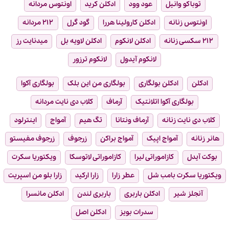
توباکو وانیل
عود وود
ادکلن کرید
اونتوس مردانه
اونتوس زنانه
ادکلن کارولینا هررا
گود گرل
۲۱۲ مردانه
۲۱۲ سکسی زنانه
ادکلن لانکوم
ادکلن لاویه بل
میدنایت رز
لانکوم آیدول
لانکوم ترزور
ادکلن
ادکلن بولگاری
بولگاری من این بلک
بولگاری آکوا
بولگاری آکوا اتلانتیک
آرماف
کلاب دی نایت مردانه
کلاب دی نایت زنانه
آرماف ونتانا
تگ هیم
آمواج
اینترلود
هانر زنانه
آمواج اپیک
آمواج براکن
زرجوف
زرجوف مفیستو
بوکت آیدل
کازاموراتی لیرا
کازاموراتی لاتوسکا
ویکتوریا سکرت
ویکتوریا سکرت بامب شل
عطر زارا
زارا ارکید
زارا بلو من اسپریت
آنجلز شیر
ادکلن باربری
باربری لندن
ادکلن مانسرا
سدرات بویز
ادکلن اصل