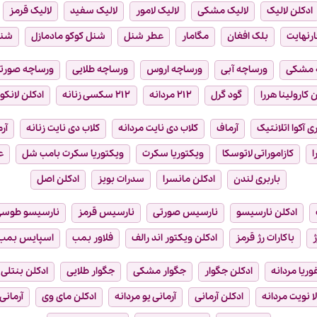
ادکلن لالیک
لالیک مشکی
لالیک لامور
لالیک سفید
لالیک قرمز
ارنهایت
بلک افغان
مگامار
عطر شنل
شنل کوکو مادمازل
شن
 مشکی
ورساچه آبی
ورساچه اروس
ورساچه طلایی
ورساچه صورت
 کارولینا هررا
گود گرل
۲۱۲ مردانه
۲۱۲ سکسی زنانه
ادکلن لانکو
ی آکوا اتلانتیک
آرماف
کلاب دی نایت مردانه
کلاب دی نایت زنانه
آر
ا
کازاموراتی لاتوسکا
ویکتوریا سکرت
ویکتوریا سکرت بامب شل
ع
باربری لندن
ادکلن مانسرا
سدرات بویز
ادکلن اصل
ادکلن نارسیسو
نارسیس صورتی
نارسیس قرمز
نارسیسو طوس
ژ
باکارات رژ قرمز
ادکلن ویکتور اند رالف
فلاور بمب
اسپایس بمب
فوریا مردانه
ادکلن جگوار
جگوار مشکی
جگوار طلایی
ادکلن بنتلی
ا نویت مردانه
ادکلن آرمانی
آرمانی یو مردانه
ادکلن مای وی
آرمانی