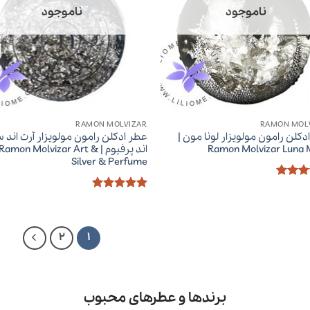
ناموجود
ناموجود
RAMON MOLVIZAR
RAMON MOL
دکلن رامون مولویزار لونا مون |
عطر ادکلن رامون مولویزار آرت اند 
Ramon Molvizar Luna
اند پرفیوم | Ramon Molvizar Art &
Silver & Perfume
ز
5
از
امتیاز
5
از
5
2
1
برندها و عطرهای محبوب