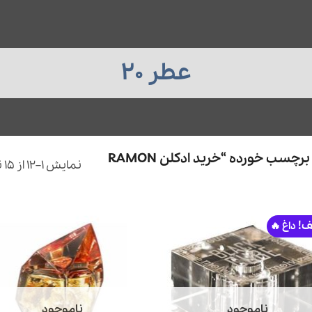
عطر 20
محصولات برچسب خورده “خرید ادکلن RAMON
نمایش 1–12 از 15 نتیجه
ف!
ناموجود
ناموجود