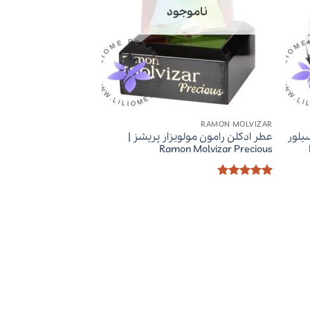
ناموجود
RAMON MOLVIZAR
سیلور
عطر ادکلن رامون مولویزار پریشز |
Ramon Molvizar Precious
امتیاز
5
از
5