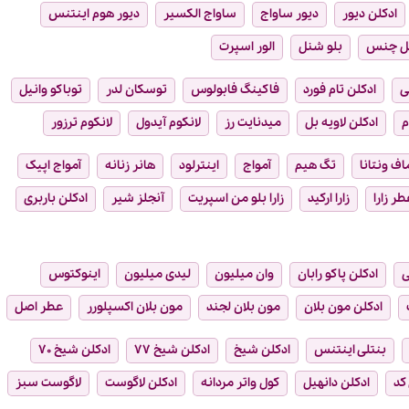
ادکلن دیور
دیور ساواج
ساواج الکسیر
دیور هوم اینتنس
ل چنس
بلو شنل
الور اسپرت
ی
ادکلن تام فورد
فاکینگ فابولوس
توسکان لدر
توباکو وانیل
م
ادکلن لاویه بل
میدنایت رز
لانکوم آیدول
لانکوم ترزور
ماف ونتانا
تگ هیم
آمواج
اینترلود
هانر زنانه
آمواج اپیک
طر زارا
زارا ارکید
زارا بلو من اسپریت
آنجلز شیر
ادکلن باربری
ی
ادکلن پاکو رابان
وان میلیون
لیدی میلیون
اینوکتوس
ادکلن مون بلان
مون بلان لجند
مون بلان اکسپلورر
عطر اصل
بنتلی اینتنس
ادکلن شیخ
ادکلن شیخ ۷۷
ادکلن شیخ ۷۰
 کد
ادکلن دانهیل
کول واتر مردانه
ادکلن لاگوست
لاگوست سبز