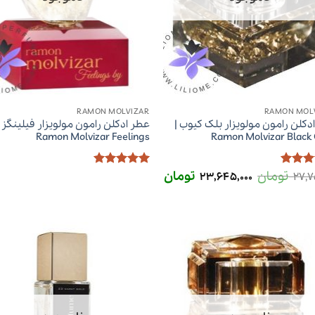
RAMON MOLVIZAR
RAMON MOL
دکلن رامون مولویزار بلک کیوب |
عطر ادکلن رامون مولویزار فیلینگز |
Ramon Molvizar Feelings
Ramon Molvizar Black
تومان
قیمت
تومان
قیمت
ز
5
از
امتیاز
5
از
23,645,000
27,7
اصلی
فعلی
5
27,750,000 تومان
23,645,000 تومان
بود.
است.