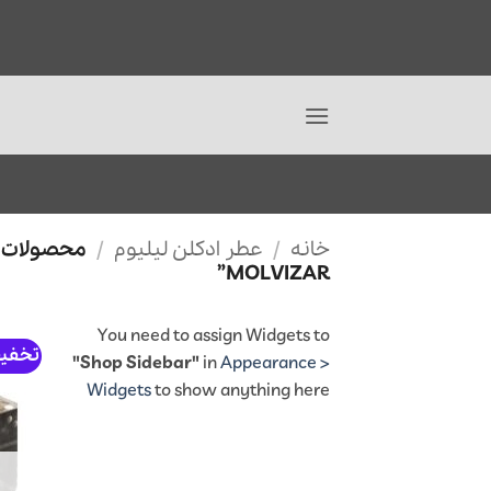
Ski
خانه
/
عطر ادکلن لیلیوم
/
t
MOLVIZAR”
conten
You need to assign Widgets to
تخفی
"Shop Sidebar"
in
Appearance >
Widgets
to show anything here