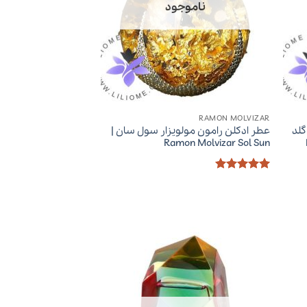
ناموجود
RAMON MOLVIZAR
گلد
عطر ادکلن رامون مولویزار سول سان |
Ramon Molvizar Sol Sun
امتیاز
5
از
5