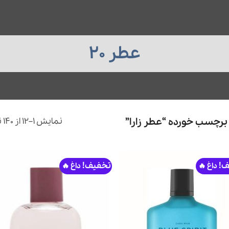
عطر 20
نمایش 1–12 از 140 نتیجه
رچسب خورده “عطر زارا”
ف!
تخفیف!