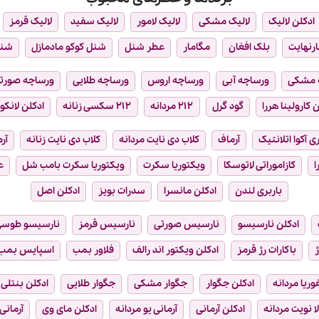
ادکلن لالیک
لالیک مشکی
لالیک لامور
لالیک سفید
لالیک قرمز
ارنهایت
بلک افغان
مگامار
عطر شنل
شنل کوکو مادمازل
شن
 مشکی
ورساچه آبی
ورساچه اروس
ورساچه طلایی
ورساچه صورت
 کارولینا هررا
گود گرل
۲۱۲ مردانه
۲۱۲ سکسی زنانه
ادکلن لانکو
ی آکوا اتلانتیک
آرماف
کلاب دی نایت مردانه
کلاب دی نایت زنانه
آر
ا
کازاموراتی لاتوسکا
ویکتوریا سکرت
ویکتوریا سکرت بامب شل
ع
باربری لندن
ادکلن مانسرا
سدرات بویز
ادکلن اصل
ادکلن نارسیسو
نارسیس صورتی
نارسیس قرمز
نارسیسو طوس
ژ
باکارات رژ قرمز
ادکلن ویکتور اند رالف
فلاور بمب
اسپایس بمب
فوریا مردانه
ادکلن جگوار
جگوار مشکی
جگوار طلایی
ادکلن بنتلی
ا نویت مردانه
ادکلن آرمانی
آرمانی یو مردانه
ادکلن مای وی
آرمانی