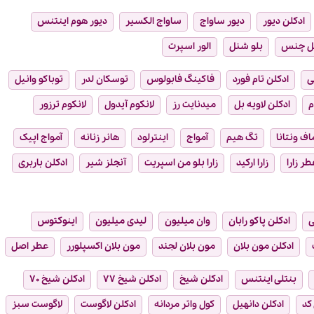
ادکلن دیور
دیور ساواج
ساواج الکسیر
دیور هوم اینتنس
ل چنس
بلو شنل
الور اسپرت
ی
ادکلن تام فورد
فاکینگ فابولوس
توسکان لدر
توباکو وانیل
م
ادکلن لاویه بل
میدنایت رز
لانکوم آیدول
لانکوم ترزور
ماف ونتانا
تگ هیم
آمواج
اینترلود
هانر زنانه
آمواج اپیک
طر زارا
زارا ارکید
زارا بلو من اسپریت
آنجلز شیر
ادکلن باربری
ی
ادکلن پاکو رابان
وان میلیون
لیدی میلیون
اینوکتوس
ادکلن مون بلان
مون بلان لجند
مون بلان اکسپلورر
عطر اصل
بنتلی اینتنس
ادکلن شیخ
ادکلن شیخ ۷۷
ادکلن شیخ ۷۰
 کد
ادکلن دانهیل
کول واتر مردانه
ادکلن لاگوست
لاگوست سبز