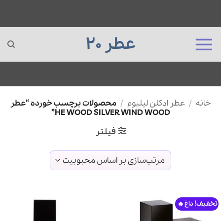
عطر 20
Ski
خانه
/
عطر ادکلن لیلیوم
/
محصولات برچسب خورده “عطر
t
HE WOOD SILVER WIND WOOD”
conten
فیلتر
تخفیف!