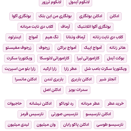
لانکوم آیدول
لانکوم ترزور
ادکلن
ادکلن بولگاری
بولگاری من این بلک
بولگاری آکوا
بولگاری آکوا اتلانتیک
آرماف
کلاب دی نایت مردانه
کلاب دی نایت زنانه
آرماف ونتانا
تگ هیم
آمواج
اینترلود
هانر زنانه
آمواج اپیک
آمواج براکن
زرجوف
زرجوف مفیستو
بوکت آیدل
کازاموراتی لیرا
کازاموراتی لاتوسکا
ویکتوریا سکرت
ویکتوریا سکرت بامب شل
عطر زارا
زارا ارکید
زارا بلو من اسپریت
آنجلز شیر
ادکلن باربری
باربری لندن
ادکلن مانسرا
سدرات بویز
ادکلن اصل
خرید عطر
عطر مردانه
رد توباکو
ادکلن نیشانه
حاجیوات
ادکلن نارسیسو
نارسیس صورتی
نارسیس قرمز
نارسیسو طوسی
ادکلن پاکو رابان
وان میلیون
لیدی میلیون