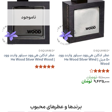
ناموجود
DSQUARED²
DSQUARED²
عطر ادکلن هی وود سیلور وایند وود
عطر ادکلن هی وود سیلور وایند وود
50 میل | He Wood Silver Wind
| He Wood Silver Wind Wood
Wood
امتیاز
5
از
تومان
5
امتیاز
4
11,100,000
قیمت
قیمت
تومان
از 5
9,435,000
اصلی
فعلی
11,100,000 تومان
9,435,000 تومان
بود.
است.
برندها و عطرهای محبوب