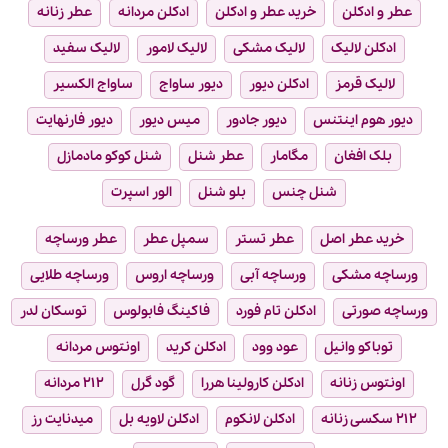
عطر و ادکلن
خرید عطر و ادکلن
ادکلن مردانه
عطر زنانه
ادکلن لالیک
لالیک مشکی
لالیک لامور
لالیک سفید
لالیک قرمز
ادکلن دیور
دیور ساواج
ساواج الکسیر
دیور هوم اینتنس
دیور جادور
میس دیور
دیور فارنهایت
بلک افغان
مگامار
عطر شنل
شنل کوکو مادمازل
شنل چنس
بلو شنل
الور اسپرت
خرید عطر اصل
عطر تستر
سمپل عطر
عطر ورساچه
ورساچه مشکی
ورساچه آبی
ورساچه اروس
ورساچه طلایی
ورساچه صورتی
ادکلن تام فورد
فاکینگ فابولوس
توسکان لدر
توباکو وانیل
عود وود
ادکلن کرید
اونتوس مردانه
اونتوس زنانه
ادکلن کارولینا هررا
گود گرل
۲۱۲ مردانه
۲۱۲ سکسی زنانه
ادکلن لانکوم
ادکلن لاویه بل
میدنایت رز