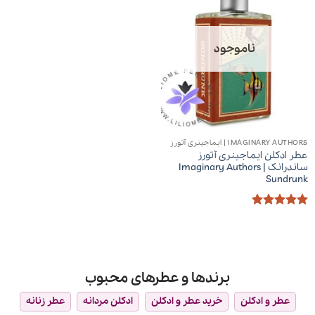
ناموجود
IMAGINARY AUTHORS | ایماجینری آتورز
عطر ادکلن ایماجینری آتورز
ساندرانک | Imaginary Authors
Sundrunk
امتیاز
5
از
5
برندها و عطرهای محبوب
عطر و ادکلن
خرید عطر و ادکلن
ادکلن مردانه
عطر زنانه