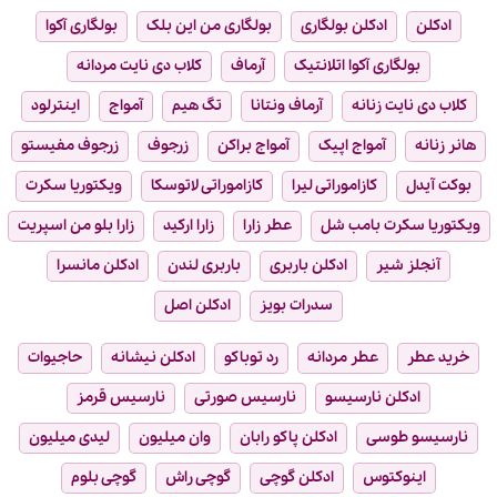
ادکلن
ادکلن بولگاری
بولگاری من این بلک
بولگاری آکوا
بولگاری آکوا اتلانتیک
آرماف
کلاب دی نایت مردانه
کلاب دی نایت زنانه
آرماف ونتانا
تگ هیم
آمواج
اینترلود
هانر زنانه
آمواج اپیک
آمواج براکن
زرجوف
زرجوف مفیستو
بوکت آیدل
کازاموراتی لیرا
کازاموراتی لاتوسکا
ویکتوریا سکرت
ویکتوریا سکرت بامب شل
عطر زارا
زارا ارکید
زارا بلو من اسپریت
آنجلز شیر
ادکلن باربری
باربری لندن
ادکلن مانسرا
سدرات بویز
ادکلن اصل
خرید عطر
عطر مردانه
رد توباکو
ادکلن نیشانه
حاجیوات
ادکلن نارسیسو
نارسیس صورتی
نارسیس قرمز
نارسیسو طوسی
ادکلن پاکو رابان
وان میلیون
لیدی میلیون
اینوکتوس
ادکلن گوچی
گوچی راش
گوچی بلوم