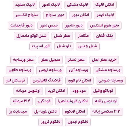
ادکلن لالیک
لالیک مشکی
لالیک لامور
لالیک سفید
لالیک قرمز
ادکلن دیور
دیور ساواج
ساواج الکسیر
دیور هوم اینتنس
دیور جادور
میس دیور
دیور فارنهایت
بلک افغان
مگامار
عطر شنل
شنل کوکو مادمازل
شنل چنس
بلو شنل
الور اسپرت
خرید عطر اصل
عطر تستر
سمپل عطر
عطر ورساچه
ورساچه مشکی
ورساچه آبی
ورساچه اروس
ورساچه طلایی
ورساچه صورتی
ادکلن تام فورد
فاکینگ فابولوس
توسکان لدر
توباکو وانیل
عود وود
ادکلن کرید
اونتوس مردانه
اونتوس زنانه
ادکلن کارولینا هررا
گود گرل
۲۱۲ مردانه
۲۱۲ سکسی زنانه
ادکلن لانکوم
ادکلن لاویه بل
میدنایت رز
لانکوم آیدول
لانکوم ترزور