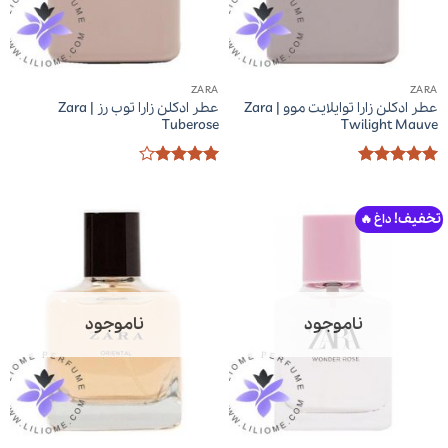
ZARA
ZARA
عطر ادکلن زارا توایلایت موو | Zara
عطر ادکلن زارا توب رز | Zara
Tuberose
Twilight Mauve
امتیاز
5
از
امتیاز
4
5
از 5
تخفیف!
ناموجود
ناموجود