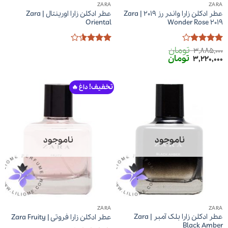
ZARA
ZARA
عطر ادکلن زارا واندر رز 2019 | Zara
عطر ادکلن زارا اورینتال | Zara
Oriental
Wonder Rose 2019
تومان
امتیاز
4
امتیاز
3,885,000
قیمت
قیمت
تومان
از 5
3.5
از 5
3,220,000
اصلی
فعلی
3,885,000 تومان
3,220,000 تومان
بود.
است.
تخفیف!
ناموجود
ناموجود
ZARA
ZARA
عطر ادکلن زارا بلک آمبر | Zara
عطر ادکلن زارا فروتی | Zara Fruity
Black Amber