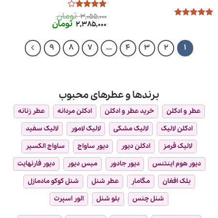
تومان
امتیاز
4
3,055,000
قیمت
قیمت
تومان
از 5
امتیاز
5
از
2,385,000
اصلی
فعلی
5
3,055,000 تومان
2,385,000 تومان
بود.
است.
9
8
7
…
4
3
2
1
برندها و عطرهای محبوب
عطر و ادکلن
خرید عطر و ادکلن
ادکلن مردانه
عطر زنانه
ادکلن لالیک
لالیک مشکی
لالیک لامور
لالیک سفید
لالیک قرمز
ادکلن دیور
دیور ساواج
ساواج الکسیر
دیور هوم اینتنس
دیور جادور
میس دیور
دیور فارنهایت
بلک افغان
مگامار
عطر شنل
شنل کوکو مادمازل
شنل چنس
بلو شنل
الور اسپرت