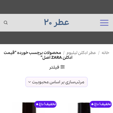
عطر 20
Ski
خانه
/
عطر ادکلن لیلیوم
/
محصولات برچسب خورده “قیمت
t
ادکلن ZARA اصل”
conten
فیلتر
تخفیف!
تخفیف!