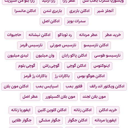
ویکتوریا سکرت بامب شل
عطر زارا
زارا ارکید
زارا بلو من اسپریت
آنجلز شیر
ادکلن باربری
باربری لندن
ادکلن مانسرا
سدرات بویز
ادکلن اصل
خرید عطر
عطر مردانه
رد توباکو
ادکلن نیشانه
حاجیوات
ادکلن نارسیسو
نارسیس صورتی
نارسیس قرمز
نارسیسو طوسی
ادکلن پاکو رابان
وان میلیون
لیدی میلیون
اینوکتوس
ادکلن گوچی
گوچی راش
گوچی بلوم
ادکلن هوگو بوس
باکارات رژ
باکارات رژ قرمز
ادکلن ویکتور اند رالف
فلاور بمب
اسپایس بمب
ادکلن مون بلان
مون بلان لجند
مون بلان اکسپلورر
عطر اصل
خرید ادکلن
ادکلن زنانه
ادکلن کلوین کلین
ایفوریا زنانه
ایفوریا مردانه
ادکلن جگوار
جگوار مشکی
جگوار طلایی