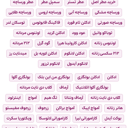
خرید عطر اصل
عطر تستر
سمپل عطر
عطر ورساچه
ورساچه مشکی
ورساچه آبی
ورساچه اروس
ورساچه طلایی
ورساچه صورتی
ادکلن تام فورد
فاکینگ فابولوس
توسکان لدر
توباکو وانیل
عود وود
ادکلن کرید
اونتوس مردانه
اونتوس زنانه
ادکلن کارولینا هررا
گود گرل
۲۱۲ مردانه
۲۱۲ سکسی زنانه
ادکلن لانکوم
ادکلن لاویه بل
میدنایت رز
لانکوم آیدول
لانکوم ترزور
ادکلن
ادکلن بولگاری
بولگاری من این بلک
بولگاری آکوا
بولگاری آکوا اتلانتیک
آرماف
کلاب دی نایت مردانه
کلاب دی نایت زنانه
آرماف ونتانا
تگ هیم
آمواج
اینترلود
هانر زنانه
آمواج اپیک
آمواج براکن
زرجوف
زرجوف مفیستو
بوکت آیدل
کازاموراتی لیرا
کازاموراتی لاتوسکا
ویکتوریا سکرت