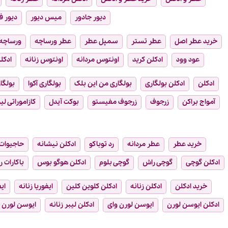
دیور جادور
میس دیور
دیور ف
خرید عطر اصل
عطر تستر
سمپل عطر
عطر ورساچه
ورساچه
عود وود
ادکلن کرید
اونتوس مردانه
اونتوس زنانه
ادکلن
ادکلن
ادکلن بولگاری
بولگاری من این بلک
بولگاری آکوا
بولگار
آمواج براکن
زرجوف
زرجوف مفیستو
بوکت آیدل
کازاموراتی لیر
خرید عطر
عطر مردانه
رد توباکو
ادکلن نیشانه
حاجیوات
ادکلن گوچی
گوچی راش
گوچی بلوم
ادکلن هوگو بوس
باکارات ر
خرید ادکلن
ادکلن زنانه
ادکلن کلوین کلین
ایفوریا زنانه
ای
ادکلن ایوسن لورن
ایوسن لورن وای
ادکلن لیبر زنانه
ایوسن لورن ل