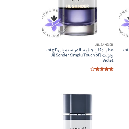
JIL SANDER
آف
عطر ادکلن جیل ساندر سیمپلی تاچ آف
ویولت | Jil Sander Simply Touch of
Violet
امتیاز
4
از 5