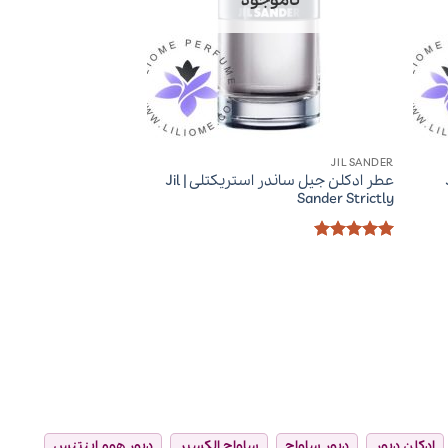
ناموجود
JIL SANDER
| Jil
عطر ادکلن جیل ساندر استریکتلی | Jil
Sander Strictly
امتیاز
5
از
5
ادکلن دیور
دیور ساواج
ساواج الکسیر
دیور هوم اینتنس