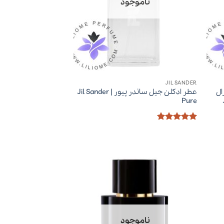
ناموجود
JIL SANDER
ال
عطر ادکلن جیل ساندر پیور | Jil Sander
Pure
امتیاز
5
از
5
ناموجود