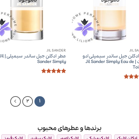
ناموجود
ناموجود
JIL SANDER
JIL S
دکلن جیل ساندر سیمپلی ادو
عطر ادکلن جیل ساندر سیمپلی 
تویلت | Jil Sander Simply Eau de
Sander Simply
Toi
امتیاز
5
از
5
ز
5
از
2
1
برندها و عطرهای محبوب
ادکلن لالیک
لالیک مشکی
لالیک لامور
لالیک سفید
لالیک قرمز