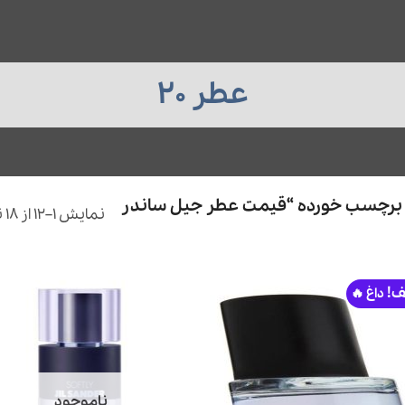
عطر 20
رچسب خورده “قیمت عطر جیل ساندر
نمایش 1–12 از 18 نتیجه
ف!
ناموجود