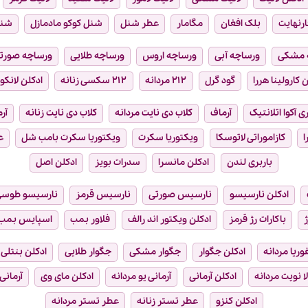
ارنهایت
بلک افغان
مگامار
عطر شنل
شنل کوکو مادمازل
شن
 مشکی
ورساچه آبی
ورساچه اروس
ورساچه طلایی
ورساچه صورت
 کارولینا هررا
گود گرل
۲۱۲ مردانه
۲۱۲ سکسی زنانه
ادکلن لانکو
ی آکوا اتلانتیک
آرماف
کلاب دی نایت مردانه
کلاب دی نایت زنانه
آر
ا
کازاموراتی لاتوسکا
ویکتوریا سکرت
ویکتوریا سکرت بامب شل
ع
باربری لندن
ادکلن مانسرا
سدرات بویز
ادکلن اصل
ادکلن نارسیسو
نارسیس صورتی
نارسیس قرمز
نارسیسو طوس
ژ
باکارات رژ قرمز
ادکلن ویکتور اند رالف
فلاور بمب
اسپایس بمب
فوریا مردانه
ادکلن جگوار
جگوار مشکی
جگوار طلایی
ادکلن بنتلی
ا نویت مردانه
ادکلن آرمانی
آرمانی یو مردانه
ادکلن مای وی
آرمانی
ادکلن کنزو
عطر تستر زنانه
عطر تستر مردانه