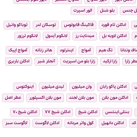
ل چنس
بلو شنل
الور اسپرت
ی
ادکلن تام فورد
فاکینگ فابولوس
توسکان لدر
توباکو وانیل
م
ادکلن لاویه بل
میدنایت رز
لانکوم آیدول
لانکوم ترزور
ماف ونتانا
تگ هیم
آمواج
اینترلود
هانر زنانه
آمواج اپیک
طر زارا
زارا ارکید
زارا بلو من اسپریت
آنجلز شیر
ادکلن باربری
ی
ادکلن پاکو رابان
وان میلیون
لیدی میلیون
اینوکتوس
ادکلن مون بلان
مون بلان لجند
مون بلان اکسپلورر
عطر اصل
بنتلی اینتنس
ادکلن شیخ
ادکلن شیخ ۷۷
ادکلن شیخ ۷۰
 کد
ادکلن دانهیل
کول واتر مردانه
ادکلن لاگوست
لاگوست سبز