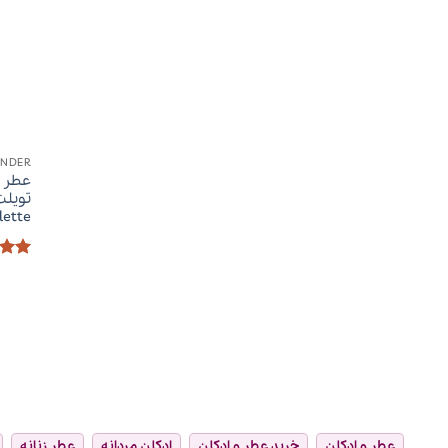
ANDER
عطر ا
lette
امتیا
5
عطر و ادکلن
خرید عطر و ادکلن
ادکلن مردانه
عطر زنانه