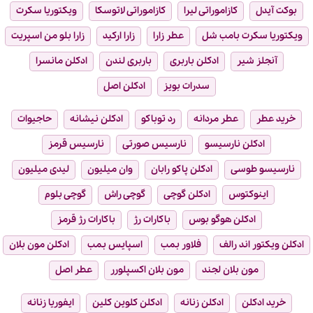
بوکت آیدل
کازاموراتی لیرا
کازاموراتی لاتوسکا
ویکتوریا سکرت
ویکتوریا سکرت بامب شل
عطر زارا
زارا ارکید
زارا بلو من اسپریت
آنجلز شیر
ادکلن باربری
باربری لندن
ادکلن مانسرا
سدرات بویز
ادکلن اصل
خرید عطر
عطر مردانه
رد توباکو
ادکلن نیشانه
حاجیوات
ادکلن نارسیسو
نارسیس صورتی
نارسیس قرمز
نارسیسو طوسی
ادکلن پاکو رابان
وان میلیون
لیدی میلیون
اینوکتوس
ادکلن گوچی
گوچی راش
گوچی بلوم
ادکلن هوگو بوس
باکارات رژ
باکارات رژ قرمز
ادکلن ویکتور اند رالف
فلاور بمب
اسپایس بمب
ادکلن مون بلان
مون بلان لجند
مون بلان اکسپلورر
عطر اصل
خرید ادکلن
ادکلن زنانه
ادکلن کلوین کلین
ایفوریا زنانه