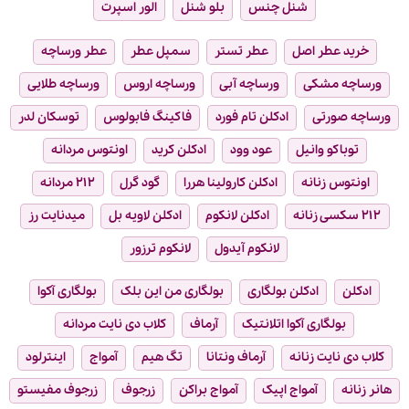
شنل چنس
بلو شنل
الور اسپرت
خرید عطر اصل
عطر تستر
سمپل عطر
عطر ورساچه
ورساچه مشکی
ورساچه آبی
ورساچه اروس
ورساچه طلایی
ورساچه صورتی
ادکلن تام فورد
فاکینگ فابولوس
توسکان لدر
توباکو وانیل
عود وود
ادکلن کرید
اونتوس مردانه
اونتوس زنانه
ادکلن کارولینا هررا
گود گرل
۲۱۲ مردانه
۲۱۲ سکسی زنانه
ادکلن لانکوم
ادکلن لاویه بل
میدنایت رز
لانکوم آیدول
لانکوم ترزور
ادکلن
ادکلن بولگاری
بولگاری من این بلک
بولگاری آکوا
بولگاری آکوا اتلانتیک
آرماف
کلاب دی نایت مردانه
کلاب دی نایت زنانه
آرماف ونتانا
تگ هیم
آمواج
اینترلود
هانر زنانه
آمواج اپیک
آمواج براکن
زرجوف
زرجوف مفیستو