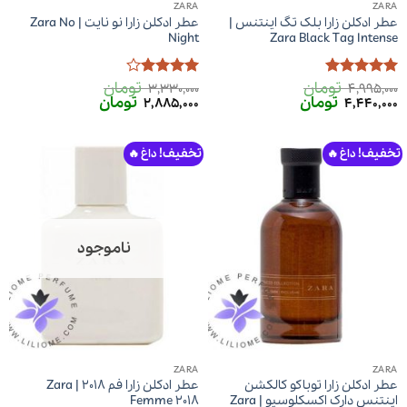
ZARA
ZARA
عطر ادکلن زارا بلک تگ اینتنس |
عطر ادکلن زارا نو نایت | Zara No
Night
Zara Black Tag Intense
تومان
تومان
امتیاز
5
از
امتیاز
4
3,330,000
4,995,000
قیمت
قیمت
قیمت
قیمت
تومان
تومان
5
از 5
2,885,000
4,440,000
اصلی
فعلی
اصلی
فعلی
4,995,000 تومان
4,440,000 تومان
3,330,000 تومان
2,885,000 تومان
بود.
است.
بود.
است.
تخفیف!
تخفیف!
ناموجود
ZARA
ZARA
عطر ادکلن زارا توباکو کالکشن
عطر ادکلن زارا فم 2018 | Zara
اینتنس دارک اکسکلوسیو | Zara
Femme 2018