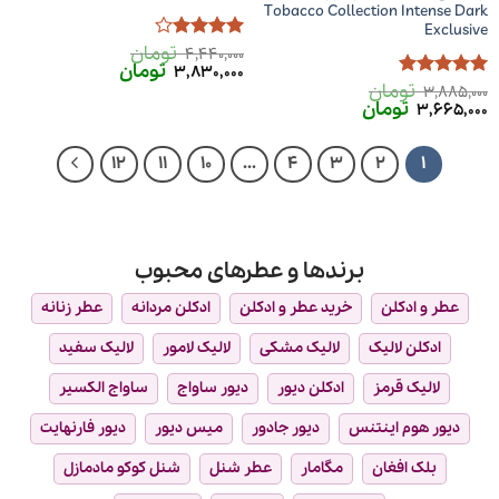
Tobacco Collection Intense Dark
Exclusive
تومان
امتیاز
4
4,440,000
قیمت
قیمت
تومان
از 5
3,830,000
اصلی
فعلی
تومان
امتیاز
5
از
3,885,000
4,440,000 تومان
3,830,000 تومان
قیمت
قیمت
تومان
5
3,665,000
بود.
است.
اصلی
فعلی
3,885,000 تومان
3,665,000 تومان
بود.
است.
12
11
10
…
4
3
2
1
برندها و عطرهای محبوب
عطر و ادکلن
خرید عطر و ادکلن
ادکلن مردانه
عطر زنانه
ادکلن لالیک
لالیک مشکی
لالیک لامور
لالیک سفید
لالیک قرمز
ادکلن دیور
دیور ساواج
ساواج الکسیر
دیور هوم اینتنس
دیور جادور
میس دیور
دیور فارنهایت
بلک افغان
مگامار
عطر شنل
شنل کوکو مادمازل