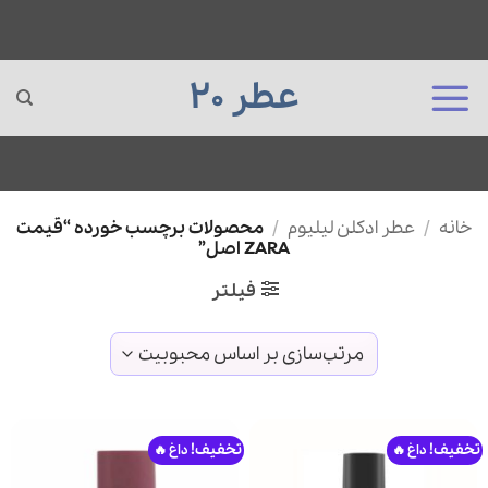
عطر 20
Ski
خانه
/
عطر ادکلن لیلیوم
/
محصولات برچسب خورده “قیمت
t
ZARA اصل”
conten
فیلتر
تخفیف!
تخفیف!