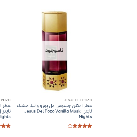
ناموجود
L POZO
JESUS DEL POZO
عطر ادکلن جسوس دل پوزو وانیلا مشک
عطر ا
نایتز | Jesus Del Pozo Vanilla Musk
ights
Nights
امتیاز
4
امتیا