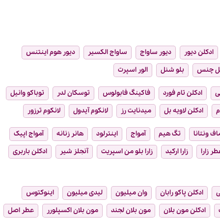
اصل
5
بود.
است.
بود
ادکلن دیور
دیور ساواج
ساواج الکسیر
دیور هوم اینتنس
ل چنس
بلو شنل
الور اسپرت
ی
ادکلن تام فورد
فاکینگ فابولوس
توسکان لدر
توباکو وانیل
م
ادکلن لاویه بل
میدنایت رز
لانکوم آیدول
لانکوم ترزور
ماف ونتانا
تگ هیم
آمواج
اینترلود
هانر زنانه
آمواج اپیک
طر زارا
زارا ارکید
زارا بلو من اسپریت
آنجلز شیر
ادکلن باربری
ی
ادکلن پاکو رابان
وان میلیون
لیدی میلیون
اینوکتوس
ادکلن مون بلان
مون بلان لجند
مون بلان اکسپلورر
عطر اصل