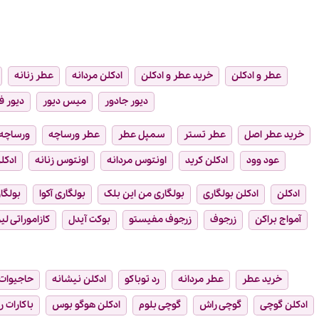
از 5
5
عطر و ادکلن
خرید عطر و ادکلن
ادکلن مردانه
عطر زنانه
دیور جادور
میس دیور
دیور ف
خرید عطر اصل
عطر تستر
سمپل عطر
عطر ورساچه
ورساچه
عود وود
ادکلن کرید
اونتوس مردانه
اونتوس زنانه
ادکلن
ادکلن
ادکلن بولگاری
بولگاری من این بلک
بولگاری آکوا
بولگار
آمواج براکن
زرجوف
زرجوف مفیستو
بوکت آیدل
کازاموراتی لیر
خرید عطر
عطر مردانه
رد توباکو
ادکلن نیشانه
حاجیوات
ادکلن گوچی
گوچی راش
گوچی بلوم
ادکلن هوگو بوس
باکارات ر