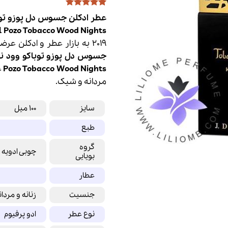
1
امتیازدهی
5
عطر ادکلن جسوس دل پوزو توب
از 5 در
l Pozo Tobacco Wood Nights
امتیازدهی
مشتری
2019 به بازار عطر و ادکلن عرضه شد. عطر ادکلن
جسوس دل پوزو
توباکو وود ن
Tobacco Wood Nights
Pozo
ع
مردانه و شیک.
سایز
100 میل
طبع
گروه
چوبی ادویه 
بویایی
عطار
جنسیت
زنانه و مردان
نوع عطر
ادو پرفیوم