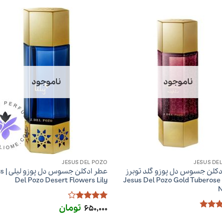
ناموجود
ناموجود
JESUS DEL POZO
JESUS DE
دکلن جسوس دل پوزو گلد توبرز
عطر ادکل
نایتز | Jesus Del Pozo Gold Tuberose
Del Pozo Desert Flowers Lily
N
تومان
امتیاز
4
650,000
از 5
ز
5
از