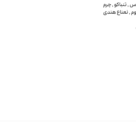
 , تنباکو , چرم
یوم , نعناع هندی