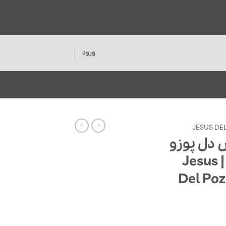
ورود
JESUS DE
دل پوزو
توباکو وود نایتس | Jesus
Del Po