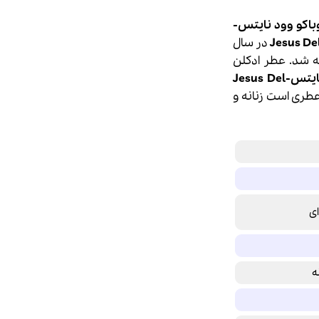
اکو وود نایتس-
Jesus De
در سال
ایتس-
Jesus Del
طری است زنانه و
ای
ه