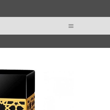
Ski
t
conten