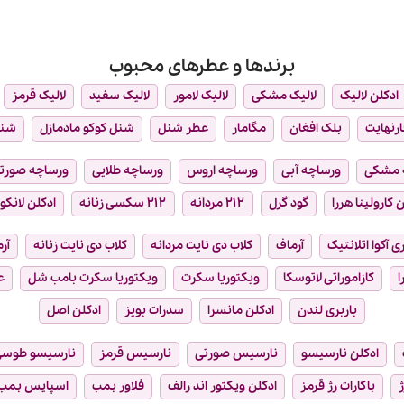
برندها و عطرهای محبوب
ادکلن لالیک
لالیک مشکی
لالیک لامور
لالیک سفید
لالیک قرمز
ارنهایت
بلک افغان
مگامار
عطر شنل
شنل کوکو مادمازل
شن
 مشکی
ورساچه آبی
ورساچه اروس
ورساچه طلایی
ورساچه صورت
 کارولینا هررا
گود گرل
۲۱۲ مردانه
۲۱۲ سکسی زنانه
ادکلن لانکو
ی آکوا اتلانتیک
آرماف
کلاب دی نایت مردانه
کلاب دی نایت زنانه
آر
ا
کازاموراتی لاتوسکا
ویکتوریا سکرت
ویکتوریا سکرت بامب شل
ع
باربری لندن
ادکلن مانسرا
سدرات بویز
ادکلن اصل
ادکلن نارسیسو
نارسیس صورتی
نارسیس قرمز
نارسیسو طوس
ژ
باکارات رژ قرمز
ادکلن ویکتور اند رالف
فلاور بمب
اسپایس بمب