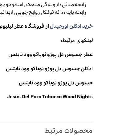
رایحه میانی : ادویه گل میخک , اسطوخودوس
رایحه پایه : دانه تونکا , روایح چوبی , لابدان
خرید ادکلن اورجینال
از فروشگاه عطر لیلیوم
لینکهای مرتبط:
عطر جسوس دل پوزو توباکو وود نایتس
ادکلن جسوس دل پوزو توباکو وود نایتس
جسوس دل پوزو توباکو وود نایتس
Jesus Del Pozo Tobacco Wood Nights
محصولات مرتبط