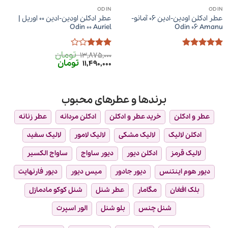
ODIN
ODIN
عطر ادکلن اودین-ادین 06 آمانو-
عطر ادکلن اودین-ادین 00 اوریل |
Odin 00 Auriel
Odin 06 Amanu
تومان
امتیاز
5
از
امتیاز
13,875,000
قیمت
قیمت
تومان
5
3
از 5
11,490,000
اصلی
فعلی
13,875,000 تومان
11,490,000 تومان
بود.
است.
برندها و عطرهای محبوب
عطر و ادکلن
خرید عطر و ادکلن
ادکلن مردانه
عطر زنانه
ادکلن لالیک
لالیک مشکی
لالیک لامور
لالیک سفید
لالیک قرمز
ادکلن دیور
دیور ساواج
ساواج الکسیر
دیور هوم اینتنس
دیور جادور
میس دیور
دیور فارنهایت
بلک افغان
مگامار
عطر شنل
شنل کوکو مادمازل
شنل چنس
بلو شنل
الور اسپرت