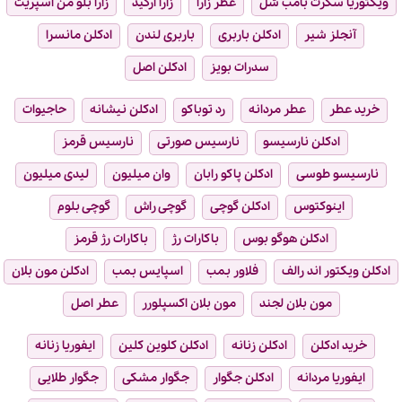
ویکتوریا سکرت بامب شل
عطر زارا
زارا ارکید
زارا بلو من اسپریت
آنجلز شیر
ادکلن باربری
باربری لندن
ادکلن مانسرا
سدرات بویز
ادکلن اصل
خرید عطر
عطر مردانه
رد توباکو
ادکلن نیشانه
حاجیوات
ادکلن نارسیسو
نارسیس صورتی
نارسیس قرمز
نارسیسو طوسی
ادکلن پاکو رابان
وان میلیون
لیدی میلیون
اینوکتوس
ادکلن گوچی
گوچی راش
گوچی بلوم
ادکلن هوگو بوس
باکارات رژ
باکارات رژ قرمز
ادکلن ویکتور اند رالف
فلاور بمب
اسپایس بمب
ادکلن مون بلان
مون بلان لجند
مون بلان اکسپلورر
عطر اصل
خرید ادکلن
ادکلن زنانه
ادکلن کلوین کلین
ایفوریا زنانه
ایفوریا مردانه
ادکلن جگوار
جگوار مشکی
جگوار طلایی