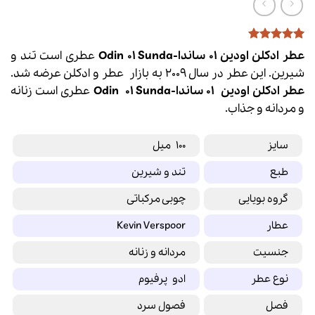
1
امتیازدهی
5
عطر ادکلن اودین 01 ساندا-Odin 01 Sunda
عطری است تند و
از 5 در
شیرین. این عطر در سال 2009 به بازار
عطر
و
ادکلن
عرضه شد.
امتیازدهی
مشتری
عطر ادکلن
اودین
01 ساندا-
01 Sunda
Odin
عطری است زنانه
و مردانه و جذاب.
سایز
100 میل
طبع
تند و شیرین
گروه بویایی
چوبی مرکباتی
عطار
Kevin Verspoor
جنسیت
مردانه و زنانه
نوع عطر
ادو پرفیوم
فصل
فصول سرد