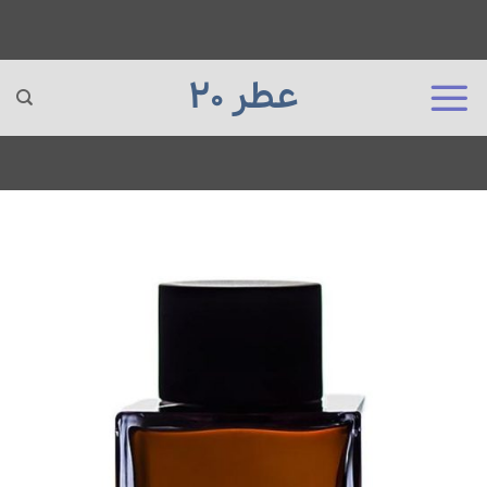
عطر 20
Ski
t
conten