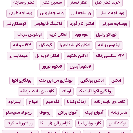
خرید عطر اصل
عطر تستر
سمپل عطر
عطر ورساچه
ورساچه مشکی
ورساچه آبی
ورساچه اروس
ورساچه طلایی
ورساچه صورتی
ادکلن تام فورد
فاکینگ فابولوس
توسکان لدر
توباکو وانیل
عود وود
ادکلن کرید
اونتوس مردانه
اونتوس زنانه
ادکلن کارولینا هررا
گود گرل
۲۱۲ مردانه
۲۱۲ سکسی زنانه
ادکلن لانکوم
ادکلن لاویه بل
میدنایت رز
لانکوم آیدول
لانکوم ترزور
ادکلن
ادکلن بولگاری
بولگاری من این بلک
بولگاری آکوا
بولگاری آکوا اتلانتیک
آرماف
کلاب دی نایت مردانه
کلاب دی نایت زنانه
آرماف ونتانا
تگ هیم
آمواج
اینترلود
هانر زنانه
آمواج اپیک
آمواج براکن
زرجوف
زرجوف مفیستو
بوکت آیدل
کازاموراتی لیرا
کازاموراتی لاتوسکا
ویکتوریا سکرت