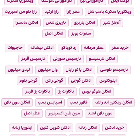
بوکت آیدل
کازاموراتی لیرا
کازاموراتی لاتوسکا
ویکتوریا سکرت
ویکتوریا سکرت بامب شل
عطر زارا
زارا ارکید
زارا بلو من اسپریت
آنجلز شیر
ادکلن باربری
باربری لندن
ادکلن مانسرا
سدرات بویز
ادکلن اصل
خرید عطر
عطر مردانه
رد توباکو
ادکلن نیشانه
حاجیوات
ادکلن نارسیسو
نارسیس صورتی
نارسیس قرمز
نارسیسو طوسی
ادکلن پاکو رابان
وان میلیون
لیدی میلیون
اینوکتوس
ادکلن گوچی
گوچی راش
گوچی بلوم
ادکلن هوگو بوس
باکارات رژ
باکارات رژ قرمز
ادکلن ویکتور اند رالف
فلاور بمب
اسپایس بمب
ادکلن مون بلان
مون بلان لجند
مون بلان اکسپلورر
عطر اصل
خرید ادکلن
ادکلن زنانه
ادکلن کلوین کلین
ایفوریا زنانه