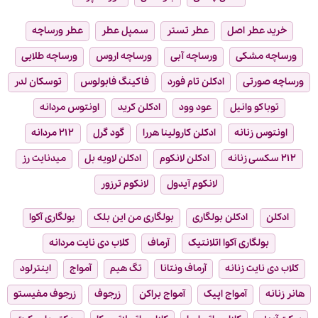
خرید عطر اصل
عطر تستر
سمپل عطر
عطر ورساچه
ورساچه مشکی
ورساچه آبی
ورساچه اروس
ورساچه طلایی
ورساچه صورتی
ادکلن تام فورد
فاکینگ فابولوس
توسکان لدر
توباکو وانیل
عود وود
ادکلن کرید
اونتوس مردانه
اونتوس زنانه
ادکلن کارولینا هررا
گود گرل
۲۱۲ مردانه
۲۱۲ سکسی زنانه
ادکلن لانکوم
ادکلن لاویه بل
میدنایت رز
لانکوم آیدول
لانکوم ترزور
ادکلن
ادکلن بولگاری
بولگاری من این بلک
بولگاری آکوا
بولگاری آکوا اتلانتیک
آرماف
کلاب دی نایت مردانه
کلاب دی نایت زنانه
آرماف ونتانا
تگ هیم
آمواج
اینترلود
هانر زنانه
آمواج اپیک
آمواج براکن
زرجوف
زرجوف مفیستو