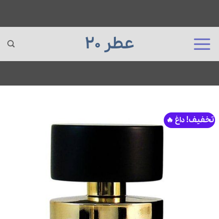
عطر 20
Ski
t
conten
تخفیف!