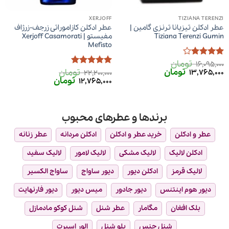
XERJOFF
TIZIANA TERENZI
عطر ادکلن تیزیانا ترنزی گامین |
عطر ادکلن کازاموراتی زرجف-زرژاف
Tiziana Terenzi Gumin
مفیستو | Xerjoff Casamorati
Mefisto
تومان
امتیاز
4
16,095,000
قیمت
قیمت
تومان
از 5
تومان
13,765,000
امتیاز
5
از
22,200,000
اصلی
فعلی
قیمت
قیمت
تومان
5
12,765,000
16,095,000 تومان
13,765,000 تومان
اصلی
فعلی
بود.
است.
22,200,000 تومان
12,765,000 تومان
بود.
است.
برندها و عطرهای محبوب
عطر و ادکلن
خرید عطر و ادکلن
ادکلن مردانه
عطر زنانه
ادکلن لالیک
لالیک مشکی
لالیک لامور
لالیک سفید
لالیک قرمز
ادکلن دیور
دیور ساواج
ساواج الکسیر
دیور هوم اینتنس
دیور جادور
میس دیور
دیور فارنهایت
بلک افغان
مگامار
عطر شنل
شنل کوکو مادمازل
شنل چنس
بلو شنل
الور اسپرت