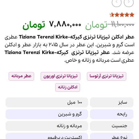
تومان
قیمت
تومان
قیمت
7,880,000
11,100,000
2
امتیازدهی
4.5
از 5
اصلی
فعلی
در
عطر ادکلن تیزیانا ترنزی کیرکه-Tiziana Terenzi Kirke
11,100,000 تومان
عطری
امتیازدهی
مشتری
بود.
است.
است گرم و شیرین. این عطر در سال 2015 به بازار
عطر
و
ادکلن
عرضه شد.
عطر
تیزیانا ترنزی
کیرکه-
Kirke
Tiziana Terenzi
عطری است مردانه و زنانه و خاص.
تیزیانا ترنزی آرتوسا
تیزیانا ترنزی اوریون
عطر مردانه
ادکلن زنانه
سایز
100 میل
رایحه
گرم و شیرین
جنسیت
مردانه و زنانه
نوع عطر
اکستریت د پرفیوم