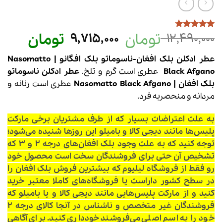
تومان
قیمت
تومان
قیمت
9,715,000
12,490,000
13
امتیازدهی
4.69
از 5
اصلی
فعلی
در
12,490,000 تومان
عطر ادکلن بلک افغان-ناسوماتو بلک افگانو | Nasomatto
امتیازدهی
مشتری
بود.
است.
Black Afgano
عطری است گرم و تلخ.
عطر ادکلن
ناسوماتو
بلک افغان |
Black Afgano
Nasomatto
عطری است زنانه و
مردانه و منحصربه فرد.
به علت اعتراضات بسیار که از طرف مشتریان برخی مارکت
پلیس‌ها مانند دیجی کالا و بامیلو این روزها شنیده می‌شود؛
توجه کنید که به علت وجود بلک افغان‌های درجه ۲ و ۳ که
تشخیص آن حتی برای فروشندگان سخت است محصول خود
رو فقط از فروشگاه لیلیوم که بیشترین فروش بلک افغان را
در سطح کشور داراست یا فروشگاه‌های کاملا معتبر خرید
کنید و از مارکت پلیس‌هایی مانند دیجی کالا و یا بامیلو که
فروشندگان غیر متخصص و ناشناس در آنجا کالای درجه ۲
خود را به اسم اصلی می‌فروشند خودداری کنید. برای آگاهی