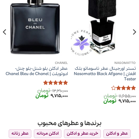
CHANEL
NASOMATTO
تستر اورجینال عطر ناسوماتو بلک
عطر ادکلن بلو شنل-بلو چنل-
افغان | Nasomatto Black Afgano
ادوتویلت | Chanel Bleu de Chanel
Tester
تومان
امتیاز
5
از
12,210,000
قیمت
قیمت
تومان
تومان
5
امتیاز
4
9,715,000
11,655,000
اصلی
فعلی
قیمت
قیمت
تومان
از 5
9,715,000
12,210,000 تومان
9,715,000 تومان
اصلی
فعلی
بود.
است.
11,655,000 تومان
9,715,000 تومان
بود.
است.
برندها و عطرهای محبوب
عطر و ادکلن
خرید عطر و ادکلن
ادکلن مردانه
عطر زنانه