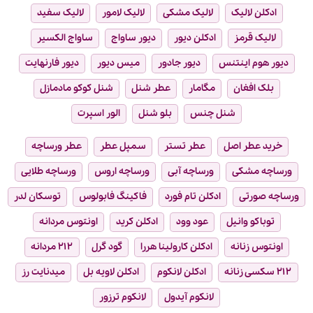
ادکلن لالیک
لالیک مشکی
لالیک لامور
لالیک سفید
لالیک قرمز
ادکلن دیور
دیور ساواج
ساواج الکسیر
دیور هوم اینتنس
دیور جادور
میس دیور
دیور فارنهایت
بلک افغان
مگامار
عطر شنل
شنل کوکو مادمازل
شنل چنس
بلو شنل
الور اسپرت
خرید عطر اصل
عطر تستر
سمپل عطر
عطر ورساچه
ورساچه مشکی
ورساچه آبی
ورساچه اروس
ورساچه طلایی
ورساچه صورتی
ادکلن تام فورد
فاکینگ فابولوس
توسکان لدر
توباکو وانیل
عود وود
ادکلن کرید
اونتوس مردانه
اونتوس زنانه
ادکلن کارولینا هررا
گود گرل
۲۱۲ مردانه
۲۱۲ سکسی زنانه
ادکلن لانکوم
ادکلن لاویه بل
میدنایت رز
لانکوم آیدول
لانکوم ترزور