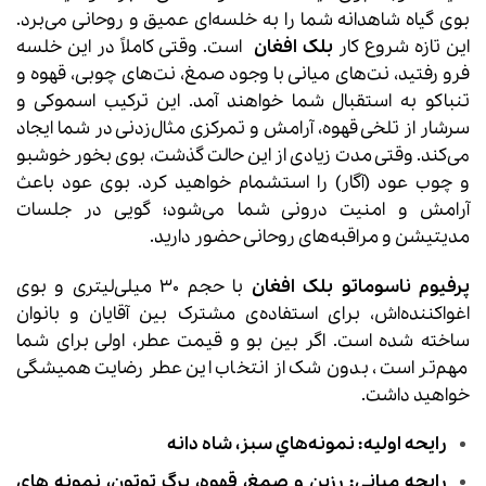
بوی گیاه شاهدانه شما را به خلسه‌ای عمیق و روحانی می‌برد.
این تازه شروع کار
بلک افغان
است. وقتی کاملاً در این خلسه
فرو رفتید، نت‌های میانی با وجود صمغ، نت‌های چوبی، قهوه و
تنباکو به استقبال شما خواهند آمد. این ترکیب اسموکی و
سرشار از تلخی قهوه، آرامش و تمرکزی مثال‌زدنی در شما ایجاد
می‌کند. وقتی مدت زیادی از این حالت گذشت، بوی بخور خوشبو
و چوب عود (آگار) را استشمام خواهید کرد. بوی عود باعث
آرامش و امنیت درونی شما می‌شود؛ گویی در جلسات
مدیتیشن و مراقبه‌های روحانی حضور دارید.
پرفیوم ناسوماتو بلک افغان
با حجم 30 میلی‌لیتری و بوی
اغواکننده‌اش، برای استفاده‌ی مشترک بین آقایان و بانوان
ساخته شده است. اگر بین بو و قیمت عطر، اولی برای شما
مهم‌تر است، بدون شک از انتخاب این عطر رضایت همیشگی
خواهید داشت.
رایحه اولیه: نمونه‌هاي سبز، شاه دانه
رایحه میانی: رزين و صمغ، قهوه، برگ توتون، نمونه هاي