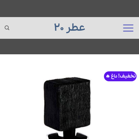
عطر 20
Ski
t
conten
تخفیف!