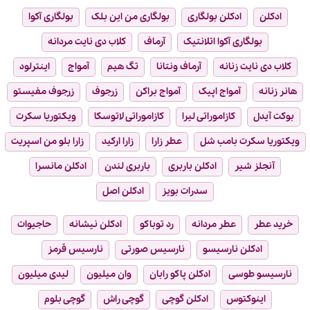
ادکلن
ادکلن بولگاری
بولگاری من این بلک
بولگاری آکوا
بولگاری آکوا اتلانتیک
آرماف
کلاب دی نایت مردانه
کلاب دی نایت زنانه
آرماف ونتانا
تگ هیم
آمواج
اینترلود
هانر زنانه
آمواج اپیک
آمواج براکن
زرجوف
زرجوف مفیستو
بوکت آیدل
کازاموراتی لیرا
کازاموراتی لاتوسکا
ویکتوریا سکرت
ویکتوریا سکرت بامب شل
عطر زارا
زارا ارکید
زارا بلو من اسپریت
آنجلز شیر
ادکلن باربری
باربری لندن
ادکلن مانسرا
سدرات بویز
ادکلن اصل
خرید عطر
عطر مردانه
رد توباکو
ادکلن نیشانه
حاجیوات
ادکلن نارسیسو
نارسیس صورتی
نارسیس قرمز
نارسیسو طوسی
ادکلن پاکو رابان
وان میلیون
لیدی میلیون
اینوکتوس
ادکلن گوچی
گوچی راش
گوچی بلوم