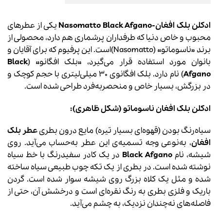
ادکلن بلک افغان-Nasomatto Black Afgano
یکی از عطرهای
محبوب و خاص دنیا که طرفداران پرشماری هم دارد، محصولی از
برند «ناسوماتو» (Nasomatto)است. این پرفیوم که برای آقایان و
بانوان مورد استفاده قرار می‌گیرد، «بلک افگانو» (
Black
Afgano
) نام دارد. بلک افگانوی 30 میلی‌لیتری با حجم کوچک و
در بزرگش، بسیار خاص و منحصربه‌فرد طراحی شده است.
ادکلن بلک افغان
ناسوماتو (شکل ظاهری):
سیاه‌رنگ بودن (قهوه‌ای بسیار تیره) مایع درون بطری
عطر بلک
افغان
، به‌نوعی وجه‌ تسمیه‌ی این عطر به‌حساب می‌آید. روی
شیشه، نام
Black Afgano
در یک کادر سفیدرنگ با خط سیاه
نوشته شده است. در بطری از یک تکه چوب طبیعی سیاه ساخته‌
شده و مثل یک کلاه بزرگ روی شیشه سوار شده است. گردن
باریک و فلزی بطری به رنگ نقره‌ای است و درخشش آن، حتی از
فاصله‌های نه‌چندان نزدیک، به چشم می‌آید.