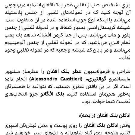
براي تشخيص اصل از تقلبي عطر بلک افغان ابتدا به درب چوبي
آن توجه كنيد كه در نمونه‌هاي تقلبي از جنس پلاستيك
مي‌باشد یا اینکه نوع چوب استفاده شده در آن متفاوت است.
شيشه كريستال اصلي بسيار شفاف و در نمونه تقلبي از جنس
بلور و مات مي‌باشد، پس از جدا كردن افشانه شاهد يك پمپ
تمام فلزي مي‌باشيد كه در نمونه تقلبي از جنس آلومينيوم
مي‌باشد و در پايان كد شيشه و جعبه كه در نمونه تقلبي وجود
ندارد.
طراحی و فرمولاسیون
عطر بلک افغان
را عطرساز مشهور
«الساندرو گوالتیری» (Alessandro Gualtieri)
انجام داده
است. اگر در پی یافتن عطری هستید که بتوانید با همسرتان
به‌طور هم‌زمان استفاده کنید،
بلک افگانو
جزو انتخاب‌های
نخست شما خواهد بود.
ادکلن بلک افغان
(رایحه):
وقتی
ادکلن
بلک افغان
را روی پوست و محل نبض‌تان اسپری
کنید، متوجه بوی گیاه شاهدانه و نت‌های سبز خواهید شد.