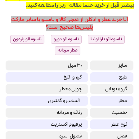
بیشتر قبل از خرید حتما مقاله زیر را مطالعه کنید.
آیا خرید عطر و ادکلن از دیجی کالا و بامیلو یا سایر مارکت
پلیس‌ها صحیح است؟
ناسوماتو بارا اوندا
ناسوماتو دورو
ناسوماتو پاردون
عطر مردانه
سایز
30 میل
طبع
گرم و تلخ
گروه بویایی
چوبی معطر
عطار
آلساندرو گالتیری
جنسیت
زنانه و مردانه
نوع عطر
پرفیوم اکستریت
فصل
فصول سرد