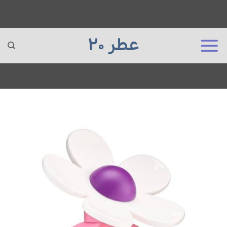
عطر 20
Ski
t
conten