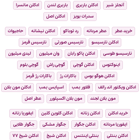
آنجلز شیر
ادکلن باربری
باربری لندن
ادکلن مانسرا
سدرات بویز
ادکلن اصل
خرید عطر
عطر مردانه
رد توباکو
ادکلن نیشانه
حاجیوات
ادکلن نارسیسو
نارسیس صورتی
نارسیس قرمز
نارسیسو طوسی
ادکلن پاکو رابان
وان میلیون
لیدی میلیون
اینوکتوس
ادکلن گوچی
گوچی راش
گوچی بلوم
ادکلن هوگو بوس
باکارات رژ
باکارات رژ قرمز
ادکلن ویکتور اند رالف
فلاور بمب
اسپایس بمب
ادکلن مون بلان
مون بلان لجند
مون بلان اکسپلورر
عطر اصل
خرید ادکلن
ادکلن زنانه
ادکلن کلوین کلین
ایفوریا زنانه
ایفوریا مردانه
ادکلن جگوار
جگوار مشکی
جگوار طلایی
ادکلن بنتلی
بنتلی اینتنس
ادکلن شیخ
ادکلن شیخ ۷۷