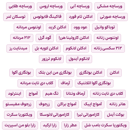
ورساچه مشکی
ورساچه آبی
ورساچه اروس
ورساچه طلایی
ورساچه صورتی
ادکلن تام فورد
فاکینگ فابولوس
توسکان لدر
توباکو وانیل
عود وود
ادکلن کرید
اونتوس مردانه
اونتوس زنانه
ادکلن کارولینا هررا
گود گرل
۲۱۲ مردانه
۲۱۲ سکسی زنانه
ادکلن لانکوم
ادکلن لاویه بل
میدنایت رز
لانکوم آیدول
لانکوم ترزور
ادکلن
ادکلن بولگاری
بولگاری من این بلک
بولگاری آکوا
بولگاری آکوا اتلانتیک
آرماف
کلاب دی نایت مردانه
کلاب دی نایت زنانه
آرماف ونتانا
تگ هیم
آمواج
اینترلود
هانر زنانه
آمواج اپیک
آمواج براکن
زرجوف
زرجوف مفیستو
بوکت آیدل
کازاموراتی لیرا
کازاموراتی لاتوسکا
ویکتوریا سکرت
ویکتوریا سکرت بامب شل
عطر زارا
زارا ارکید
زارا بلو من اسپریت