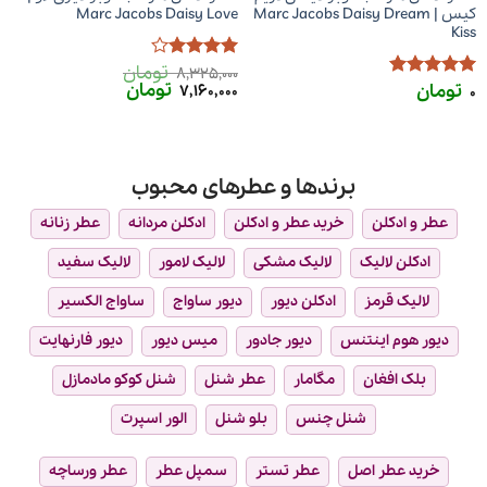
کیس | Marc Jacobs Daisy Dream
Marc Jacobs Daisy Love
Kiss
تومان
امتیاز
4
8,325,000
قیمت
قیمت
تومان
تومان
از 5
امتیاز
5
از
7,160,000
0
اصلی
فعلی
5
8,325,000 تومان
7,160,000 تومان
بود.
است.
برندها و عطرهای محبوب
عطر و ادکلن
خرید عطر و ادکلن
ادکلن مردانه
عطر زنانه
ادکلن لالیک
لالیک مشکی
لالیک لامور
لالیک سفید
لالیک قرمز
ادکلن دیور
دیور ساواج
ساواج الکسیر
دیور هوم اینتنس
دیور جادور
میس دیور
دیور فارنهایت
بلک افغان
مگامار
عطر شنل
شنل کوکو مادمازل
شنل چنس
بلو شنل
الور اسپرت
خرید عطر اصل
عطر تستر
سمپل عطر
عطر ورساچه