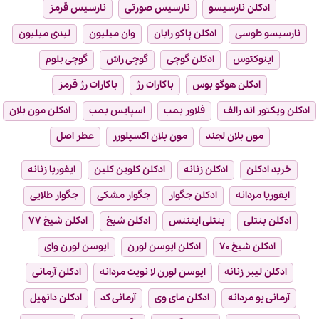
ادکلن نارسیسو
نارسیس صورتی
نارسیس قرمز
نارسیسو طوسی
ادکلن پاکو رابان
وان میلیون
لیدی میلیون
اینوکتوس
ادکلن گوچی
گوچی راش
گوچی بلوم
ادکلن هوگو بوس
باکارات رژ
باکارات رژ قرمز
ادکلن ویکتور اند رالف
فلاور بمب
اسپایس بمب
ادکلن مون بلان
مون بلان لجند
مون بلان اکسپلورر
عطر اصل
خرید ادکلن
ادکلن زنانه
ادکلن کلوین کلین
ایفوریا زنانه
ایفوریا مردانه
ادکلن جگوار
جگوار مشکی
جگوار طلایی
ادکلن بنتلی
بنتلی اینتنس
ادکلن شیخ
ادکلن شیخ ۷۷
ادکلن شیخ ۷۰
ادکلن ایوسن لورن
ایوسن لورن وای
ادکلن لیبر زنانه
ایوسن لورن لا نویت مردانه
ادکلن آرمانی
آرمانی یو مردانه
ادکلن مای وی
آرمانی کد
ادکلن دانهیل