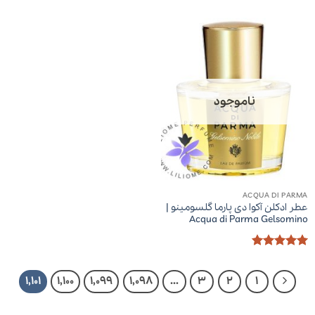
5
5
ناموجود
ACQUA DI PARMA
عطر ادکلن آکوا دی پارما گلسومینو |
Acqua di Parma Gelsomino
امتیاز
5
از
5
1,101
1,100
1,099
1,098
…
3
2
1