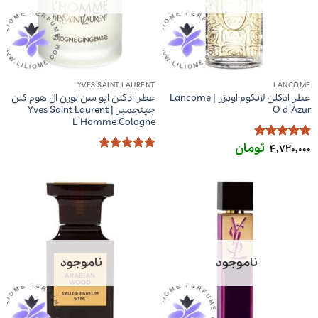
YVES SAINT LAURENT
LANCOME
عطر ادکلن لانکوم اودزر | Lancome
عطر ادکلن ایو سن لورن ال هوم کلن
O d’Azur
جینجمبر | Yves Saint Laurent
L’Homme Cologne
تومان
امتیاز
5
از
4,720,000
5
امتیاز
5
از
5
ناموجود
ناموجود