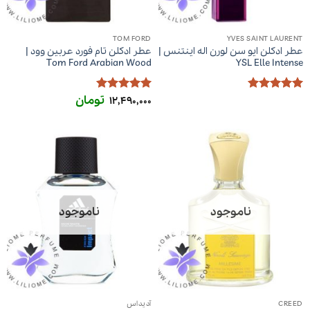
TOM FORD
YVES SAINT LAURENT
عطر ادکلن ایو سن لورن اله اینتنس |
عطر ادکلن تام فورد عربین وود |
Tom Ford Arabian Wood
YSL Elle Intense
تومان
امتیاز
5
از
امتیاز
5
از
12,490,000
5
5
ناموجود
ناموجود
CREED
آدیداس