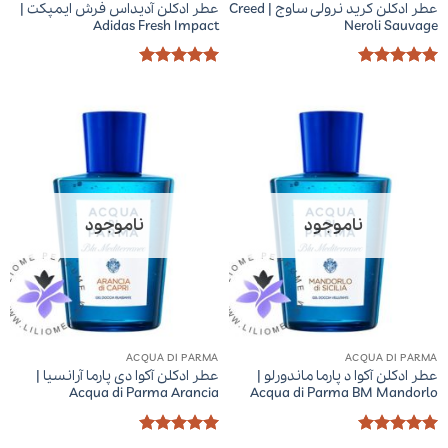
عطر ادکلن کرید نرولی ساوج | Creed
عطر ادکلن آدیداس فرش ایمپکت |
Adidas Fresh Impact
Neroli Sauvage
امتیاز
5
از
امتیاز
5
از
5
5
ناموجود
ناموجود
ACQUA DI PARMA
ACQUA DI PARMA
عطر ادکلن آکوا د پارما ماندورلو |
عطر ادکلن آکوا دی پارما آرانسیا |
Acqua di Parma Arancia
Acqua di Parma BM Mandorlo
امتیاز
5
از
امتیاز
5
از