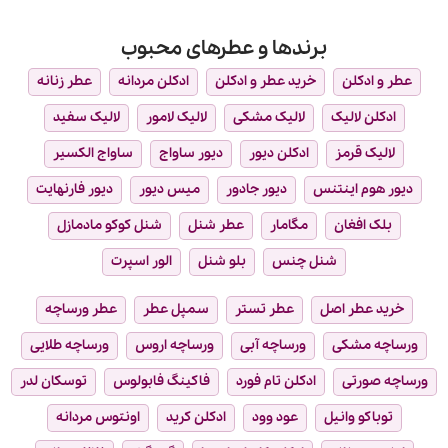
برندها و عطرهای محبوب
عطر و ادکلن
خرید عطر و ادکلن
ادکلن مردانه
عطر زنانه
ادکلن لالیک
لالیک مشکی
لالیک لامور
لالیک سفید
لالیک قرمز
ادکلن دیور
دیور ساواج
ساواج الکسیر
دیور هوم اینتنس
دیور جادور
میس دیور
دیور فارنهایت
بلک افغان
مگامار
عطر شنل
شنل کوکو مادمازل
شنل چنس
بلو شنل
الور اسپرت
خرید عطر اصل
عطر تستر
سمپل عطر
عطر ورساچه
ورساچه مشکی
ورساچه آبی
ورساچه اروس
ورساچه طلایی
ورساچه صورتی
ادکلن تام فورد
فاکینگ فابولوس
توسکان لدر
توباکو وانیل
عود وود
ادکلن کرید
اونتوس مردانه