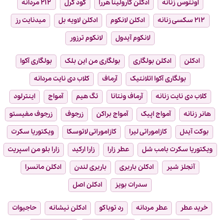
اونتوس زنانه
ادکلن کارولینا هررا
گود گرل
۲۱۲ مردانه
۲۱۲ سکسی زنانه
ادکلن لانکوم
ادکلن لاویه بل
میدنایت رز
لانکوم آیدول
لانکوم ترزور
ادکلن
ادکلن بولگاری
بولگاری من این بلک
بولگاری آکوا
بولگاری آکوا اتلانتیک
آرماف
کلاب دی نایت مردانه
کلاب دی نایت زنانه
آرماف ونتانا
تگ هیم
آمواج
اینترلود
هانر زنانه
آمواج اپیک
آمواج براکن
زرجوف
زرجوف مفیستو
بوکت آیدل
کازاموراتی لیرا
کازاموراتی لاتوسکا
ویکتوریا سکرت
ویکتوریا سکرت بامب شل
عطر زارا
زارا ارکید
زارا بلو من اسپریت
آنجلز شیر
ادکلن باربری
باربری لندن
ادکلن مانسرا
سدرات بویز
ادکلن اصل
خرید عطر
عطر مردانه
رد توباکو
ادکلن نیشانه
حاجیوات