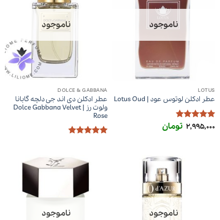
ناموجود
ناموجود
DOLCE & GABBANA
LOTUS
عطر ادکلن دی اند جی دلچه گابانا
عطر ادکلن لوتوس عود | Lotus Oud
ولوت رز | Dolce Gabbana Velvet
Rose
تومان
امتیاز
5
از
2,995,000
5
امتیاز
5
از
5
ناموجود
ناموجود