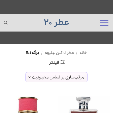
عطر 20
Ski
خانه
/
عطر ادکلن لیلیوم
/
برگه 1101
t
conten
فیلتر