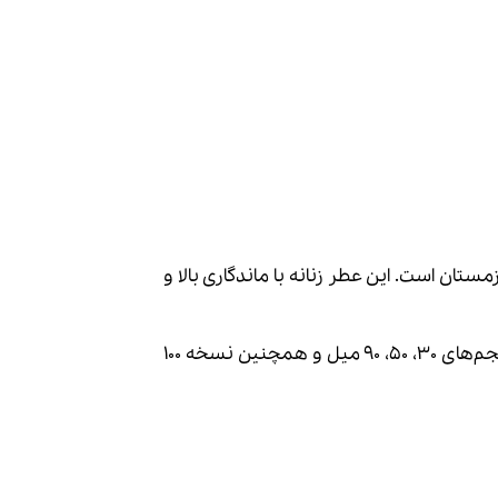
ستان است. این عطر زنانه با ماندگاری بالا و
طراحی شیشه این عطر با جزئیات مدرن و لوکس، بازتابی از هویت خلاقانه و اصالت برند پرادا است. این عطر در حجم‌های 30، 50، 90 میل و همچنین نسخه 100