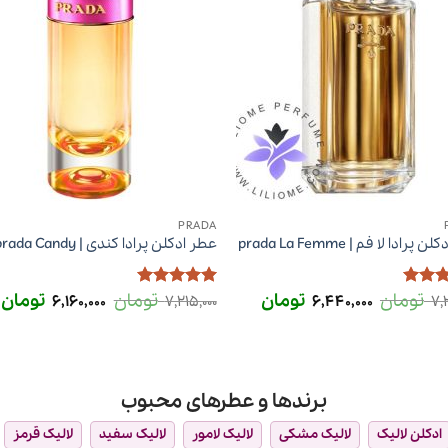
PRADA
پرادا لا فم | prada La Femme
عطر ادکلن پرادا کندی | prada Candy
تومان
قیمت
تومان
قیمت
تومان
قیمت
تومان
ق
ز
5
از
امتیاز
5
از
6,160,000
7,215,000
6,440,000
7,
اصلی
فعلی
اصلی
ف
5
7,215,000 تومان
6,440,000 تومان
7,215,000 تومان
بود.
است.
بود.
ا
 تومان
برندها و عطرهای محبوب
ادکلن لالیک
لالیک مشکی
لالیک لامور
لالیک سفید
لالیک قرمز