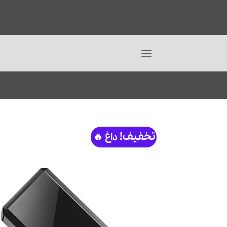
Ski
t
conten
تخفیف!