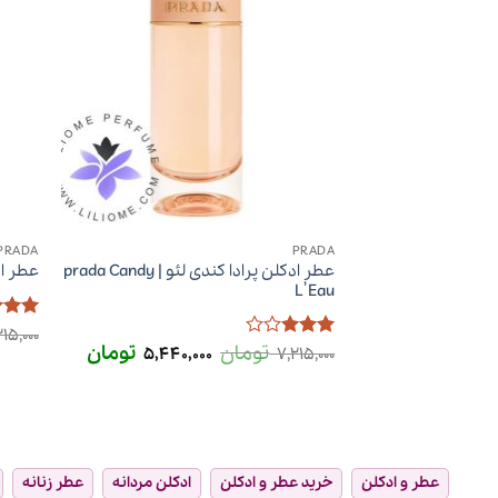
PRADA
PRADA
عطر ادکلن پرادا کندی لئو | prada Candy
عطر ادکلن 
L’Eau
امتیا
215,000
5
تومان
قیمت
تومان
قیمت
امتیاز
5,440,000
7,215,000
اصلی
فعلی
3
از 5
7,215,000 تومان
5,440,000
بود.
است.
عطر و ادکلن
خرید عطر و ادکلن
ادکلن مردانه
عطر زنانه