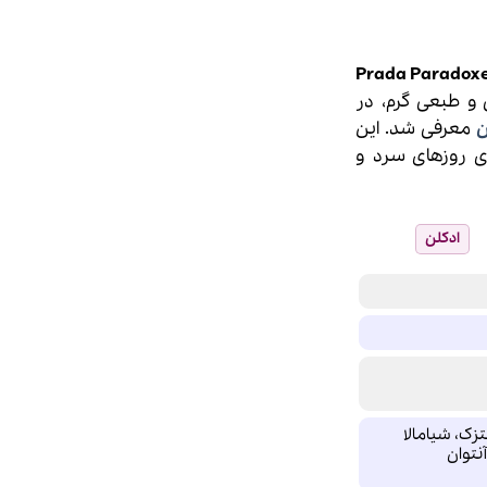
مت
لی
ر پرادا پارادوکس اینتنس | Prada Paradoxe
8,880,000 تومان
ت.
 و طبعی گرم، در
ن
معرفی شد. این
ای روزهای سرد و
ادکلن
نتزک، شیامالا
نتوان