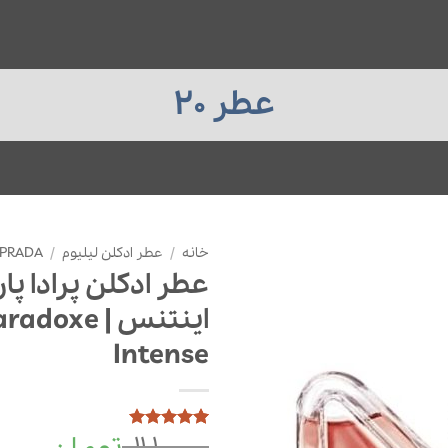
عطر 20
خانه
/
عطر ادکلن لیلیوم
/
PRADA
عطر ادکلن پرادا پ
اینتنس | xe
Intense
11,100,000
1
امتیازدهی
5