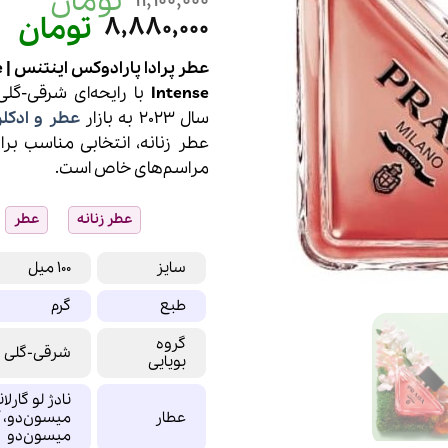
تومان
از 5 در
قیمت
تومان
قی
8,880,000
امتیازدهی
مشتری
اصلی
فع
11,100,000 تومان
عط
بود.
اس
Intense
با رایحه‌ای شرقی-گلی
سال 2023 به بازار
عطر و ادکل
عطر زنانه، انتخابی مناسب بر
مراسم‌های خاص است.
عطر زنانه
عطر
سایز
100 میل
طبع
گرم
گروه
شرقی-گلی
بویایی
نادژ لو گارلا
عطار
میسون‌دو، آ
میسون‌دو