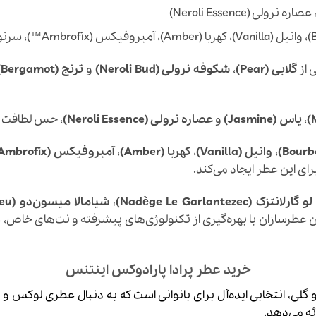
ی از
گلابی (Pear)
،
شکوفه نرولی (Neroli Bud)
و
ترنج (Bergamot)
،
یاس (Jasmine)
و
عصاره نرولی (Neroli Essence)
، حس لطافت و 
،
وانیل (Vanilla)
،
کهربا (Amber)
،
آمبروفیکس (Ambrofix™)
رای این عطر ایجاد می‌کند.
رلانتزک (Nadège Le Garlantezec)
،
شیامالا میسون‌دو (Shyamala Maisondieu)
عطرسازان با بهره‌گیری از تکنولوژی‌های پیشرفته و نت‌های خاص، ع
خرید عطر پرادا پارادوکس اینتنس
 و گلی، انتخابی ایده‌آل برای بانوانی است که به دنبال عطری لوکس و
ئه می‌دهد.