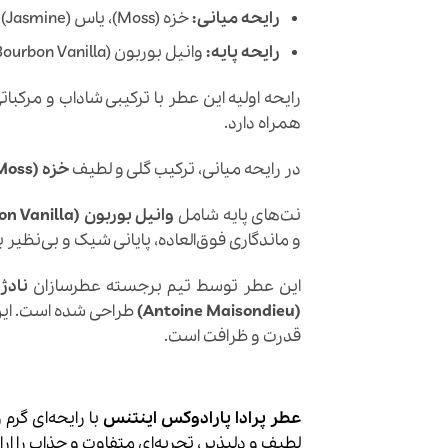
رایحه میانی:
خزه (Moss)، یاس (Jasmine)، عصاره نرولی (Neroli Essence)
رایحه پایه:
وانیل بوربون (Bourbon Vanilla)، وانیل (Vanilla)، کهربا (Amber)، آمبروفیکس (Ambrofix™)، سرنولاید (Serenolide)
رایحه اولیه این عطر با ترکیبی شاداب و مرکبات
همراه دارد.
در رایحه میانی، ترکیب گلی و لطیف
خزه (Moss)
نت‌های پایه شامل
وانیل بوربون (Bourbon Vanilla)
و ماندگاری فوق‌العاده، پایانی شیک و بی‌نظیر ب
این عطر توسط تیم برجسته عطرسازان
نادژ لو گا
(Antoine Maisondieu)
طراحی شده است. این 
قدرت و ظرافت است.
عطر پرادا پارادوکس اینتنس
با رایحه‌ای گرم
لطیف و دلپذیر، تجربه‌ای متفاوت و جذاب را ارا