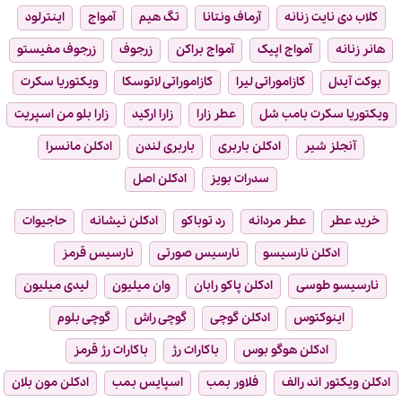
کلاب دی نایت زنانه
آرماف ونتانا
تگ هیم
آمواج
اینترلود
هانر زنانه
آمواج اپیک
آمواج براکن
زرجوف
زرجوف مفیستو
بوکت آیدل
کازاموراتی لیرا
کازاموراتی لاتوسکا
ویکتوریا سکرت
ویکتوریا سکرت بامب شل
عطر زارا
زارا ارکید
زارا بلو من اسپریت
آنجلز شیر
ادکلن باربری
باربری لندن
ادکلن مانسرا
سدرات بویز
ادکلن اصل
خرید عطر
عطر مردانه
رد توباکو
ادکلن نیشانه
حاجیوات
ادکلن نارسیسو
نارسیس صورتی
نارسیس قرمز
نارسیسو طوسی
ادکلن پاکو رابان
وان میلیون
لیدی میلیون
اینوکتوس
ادکلن گوچی
گوچی راش
گوچی بلوم
ادکلن هوگو بوس
باکارات رژ
باکارات رژ قرمز
ادکلن ویکتور اند رالف
فلاور بمب
اسپایس بمب
ادکلن مون بلان