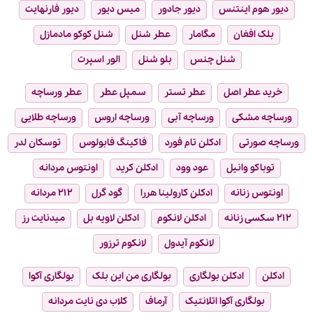
دیور هوم اینتنس
دیور جادور
میس دیور
دیور فارنهایت
بلک افغان
مگامار
عطر شنل
شنل کوکو مادمازل
شنل چنس
بلو شنل
الور اسپرت
خرید عطر اصل
عطر تستر
سمپل عطر
عطر ورساچه
ورساچه مشکی
ورساچه آبی
ورساچه اروس
ورساچه طلایی
ورساچه صورتی
ادکلن تام فورد
فاکینگ فابولوس
توسکان لدر
توباکو وانیل
عود وود
ادکلن کرید
اونتوس مردانه
اونتوس زنانه
ادکلن کارولینا هررا
گود گرل
۲۱۲ مردانه
۲۱۲ سکسی زنانه
ادکلن لانکوم
ادکلن لاویه بل
میدنایت رز
لانکوم آیدول
لانکوم ترزور
ادکلن
ادکلن بولگاری
بولگاری من این بلک
بولگاری آکوا
بولگاری آکوا اتلانتیک
آرماف
کلاب دی نایت مردانه