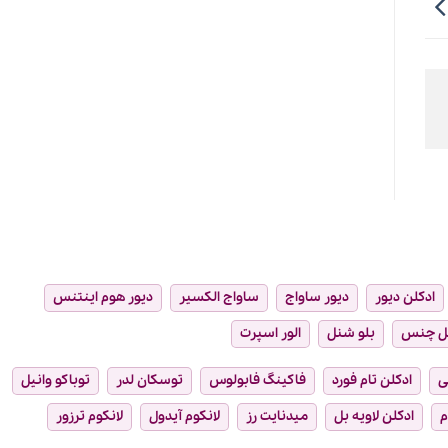
ادکلن دیور
دیور ساواج
ساواج الکسیر
دیور هوم اینتنس
ل چنس
بلو شنل
الور اسپرت
ی
ادکلن تام فورد
فاکینگ فابولوس
توسکان لدر
توباکو وانیل
م
ادکلن لاویه بل
میدنایت رز
لانکوم آیدول
لانکوم ترزور