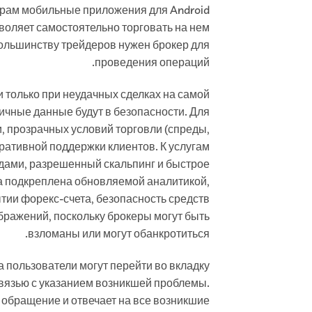
дерам мобильные приложения для Android
озволяет самостоятельно торговать на нем
льшинству трейдеров нужен брокер для
проведения операций.
и только при неудачных сделках на самой
личные данные будут в безопасности. Для
, прозрачных условий торговли (спреды,
ративной поддержки клиентов. К услугам
едами, разрешенный скальпинг и быстрое
а подкреплена обновляемой аналитикой,
ии форекс-счета, безопасность средств
бражений, поскольку брокеры могут быть
взломаны или могут обанкротиться.
 пользователи могут перейти во вкладку
связью с указанием возникшей проблемы.
обращение и отвечает на все возникшие