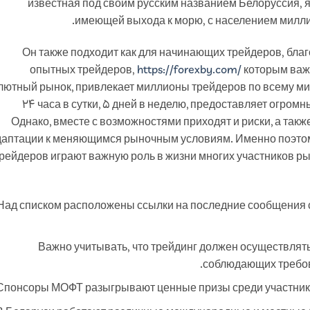
известная под своим русским названием Белоруссия, я
имеющей выхода к морю, с населением милл
Он также подходит как для начинающих трейдеров, бла
опытных трейдеров,
https://forexby.com/
которым важн
лютный рынок‚ привлекает миллионы трейдеров по всему ми
24 часа в сутки‚ 5 дней в неделю‚ предоставляет огро
Однако‚ вместе с возможностями приходят и риски‚ а так
даптации к меняющимся рыночным условиям. Именно поэт
рейдеров играют важную роль в жизни многих участников ры
Над списком расположены ссылки на последние сообщения 
Важно учитывать, что трейдинг должен осуществлят
соблюдающих требов
Спонсоры МОФТ разыгрывают ценные призы среди участнико