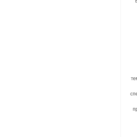
те
сп
п