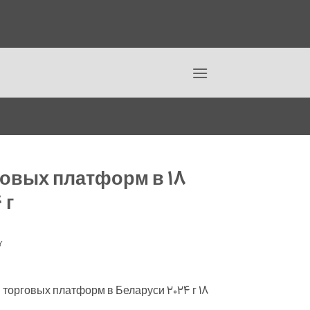
Ski
t
рговых платформ в
conten
 г
Y
18 лучших форекс-брокеров и торговых платформ в Беларуси 2024 г