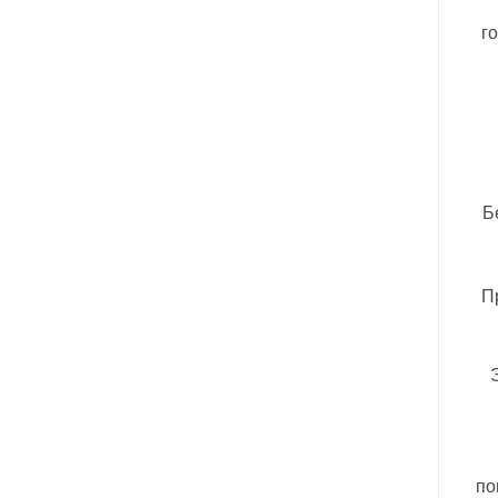
г
Б
П
по