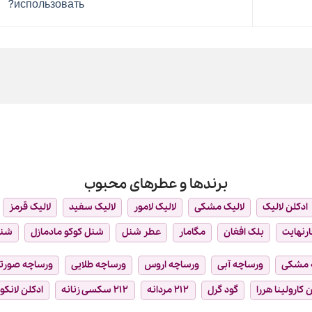
использовать?
برندها و عطرهای محبوب
ادکلن لالیک
لالیک مشکی
لالیک لامور
لالیک سفید
لالیک قرمز
ارنهایت
بلک افغان
مگامار
عطر شنل
شنل کوکو مادمازل
شن
 مشکی
ورساچه آبی
ورساچه اروس
ورساچه طلایی
ورساچه صورت
 کارولینا هررا
گود گرل
۲۱۲ مردانه
۲۱۲ سکسی زنانه
ادکلن لانکو