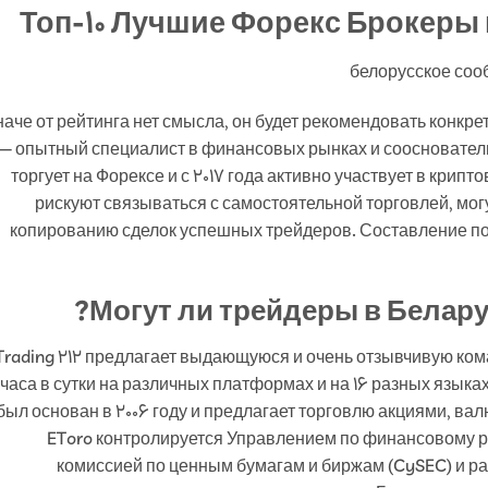
Топ-10 Лучшие Форекс Брокеры в
аче от рейтинга нет смысла, он будет рекомендовать конкр
— опытный специалист в финансовых рынках и сооснователь 
торгует на Форексе и с 2017 года активно участвует в кри
рискуют связываться с самостоятельной торговлей, мо
копированию сделок успешных трейдеров. Составление по
Могут ли трейдеры в Белару
Trading 212 предлагает выдающуюся и очень отзывчивую ко
 часа в сутки на различных платформах и на 16 разных языках.
был основан в 2006 году и предлагает торговлю акциями, ва
EToro контролируется Управлением по финансовому р
комиссией по ценным бумагам и биржам (CySEC) и раб