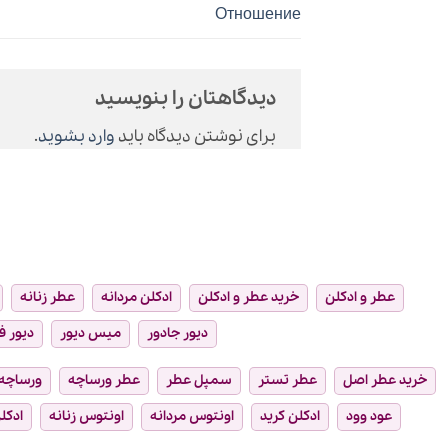
Отношение
دیدگاهتان را بنویسید
برای نوشتن دیدگاه باید
وارد بشوید
.
عطر و ادکلن
خرید عطر و ادکلن
ادکلن مردانه
عطر زنانه
دیور جادور
میس دیور
دیور ف
خرید عطر اصل
عطر تستر
سمپل عطر
عطر ورساچه
ورساچه
عود وود
ادکلن کرید
اونتوس مردانه
اونتوس زنانه
ادکلن