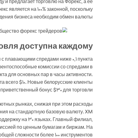
ду и предлагает торговлю на Форекс, а ее
кс является на 100% законной, поскольку
дения бизнеса необходим обмен валюты.
овля доступна каждому
 с плавающими спредами ниже 0,1 пункта
урентоспособные комиссии со спредами в
кта для основных пар в часы активности.
та всего $10. Новые белорусские клиенты
приветственный бонус $30 для торговли.
лютных рынках, снижая при этом расходы
ения на стандартную базовую валюту. XM
поддержку на 30 языках. Главный филиал,
иссией по ценным бумагам и биржам. На
бщей сложности более 100 инструментов