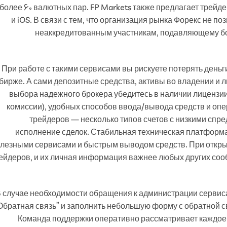
 более 60 валютных пар. FP Markets также предлагает трей
и iOS. В связи с тем, что организация рынка Форекс не п
неаккредитованным участникам, подавляющему бо
При работе с такими сервисами вы рискуете потерять деньг
бирже. А сами депозитные средства, активы во владении и 
выбора надежного брокера убедитесь в наличии лицензии
комиссии), удобных способов ввода/вывода средств и опе
трейдеров — несколько типов счетов с низкими спр
исполнение сделок. Стабильная техническая платформ
лезными сервисами и быстрым выводом средств. При открыт
ейдеров, и их личная информация важнее любых других соо
 случае необходимости обращения к администрации сервиса
Обратная связь” и заполнить небольшую форму с обратной 
Команда поддержки оперативно рассматривает каждое 