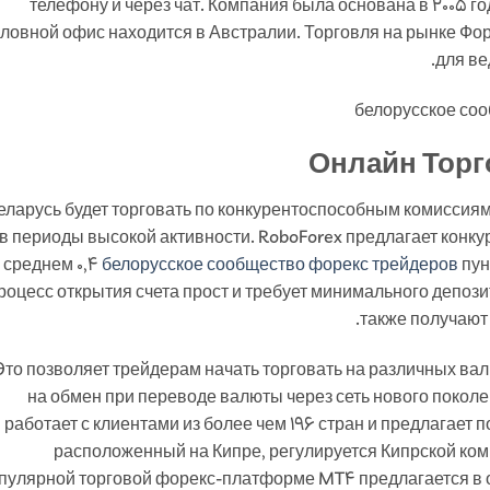
телефону и через чат. Компания была основана в 2005 го
оловной офис находится в Австралии. Торговля на рынке Форе
для ве
Онлайн Торг
еларусь будет торговать по конкурентоспособным комиссиям
в периоды высокой активности. RoboForex предлагает конк
среднем 0,4
белорусское сообщество форекс трейдеров
пун
роцесс открытия счета прост и требует минимального депози
также получают 
Это позволяет трейдерам начать торговать на различных ва
на обмен при переводе валюты через сеть нового покол
работает с клиентами из более чем 196 стран и предлагает 
расположенный на Кипре, регулируется Кипрской ком
пулярной торговой форекс-платформе MT4 предлагается в о