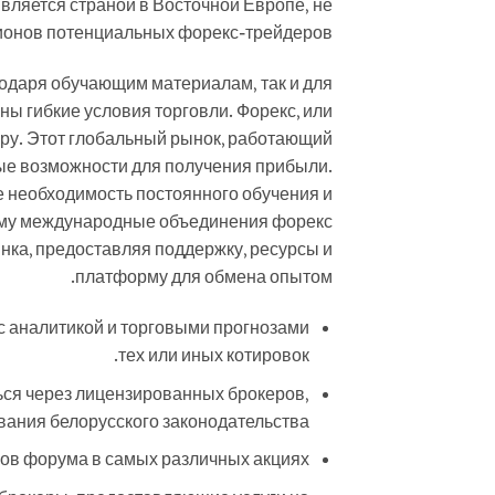
вляется страной в Восточной Европе, не
ионов потенциальных форекс-трейдеров.
годаря обучающим материалам, так и для
ы гибкие условия торговли. Форекс‚ или
ру. Этот глобальный рынок‚ работающий
мные возможности для получения прибыли.
же необходимость постоянного обучения и
ому международные объединения форекс
нка‚ предоставляя поддержку‚ ресурсы и
платформу для обмена опытом.
с аналитикой и торговыми прогнозами
тех или иных котировок.
ься через лицензированных брокеров,
ания белорусского законодательства.
в форума в самых различных акциях.