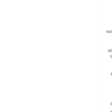
ва
а
т