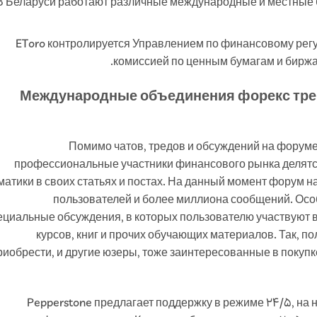
В Беларуси работают различные международные и местные 
EToro контролируется Управлением по финансовому регу
комиссией по ценным бумагам и биржам
Международные объединения форекс трей
Помимо чатов, тредов и обсуждений на форуме 
профессиональные участники финансового рынка делятс
матики в своих статьях и постах. На данный момент форум н
пользователей и более миллиона сообщений. Ос
ециальные обсуждения, в которых пользователю участвуют в
курсов, книг и прочих обучающих материалов. Так, по
риобрести, и другие юзеры, тоже заинтересованные в покупк
Pepperstone предлагает поддержку в режиме 24/5, на н