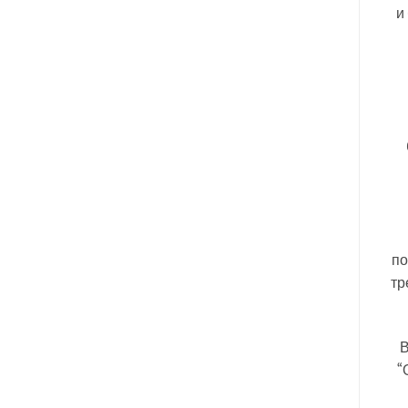
и
по
тр
В
“