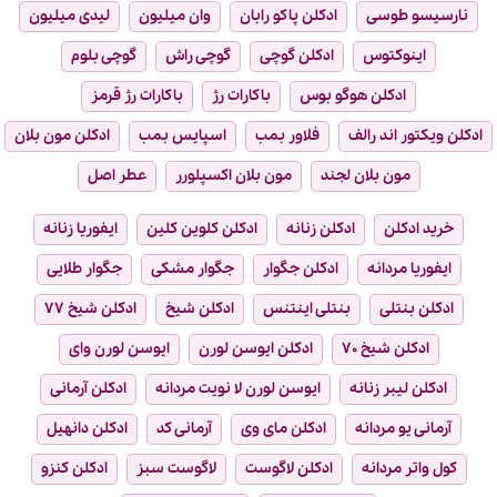
نارسیسو طوسی
ادکلن پاکو رابان
وان میلیون
لیدی میلیون
اینوکتوس
ادکلن گوچی
گوچی راش
گوچی بلوم
ادکلن هوگو بوس
باکارات رژ
باکارات رژ قرمز
ادکلن ویکتور اند رالف
فلاور بمب
اسپایس بمب
ادکلن مون بلان
مون بلان لجند
مون بلان اکسپلورر
عطر اصل
خرید ادکلن
ادکلن زنانه
ادکلن کلوین کلین
ایفوریا زنانه
ایفوریا مردانه
ادکلن جگوار
جگوار مشکی
جگوار طلایی
ادکلن بنتلی
بنتلی اینتنس
ادکلن شیخ
ادکلن شیخ ۷۷
ادکلن شیخ ۷۰
ادکلن ایوسن لورن
ایوسن لورن وای
ادکلن لیبر زنانه
ایوسن لورن لا نویت مردانه
ادکلن آرمانی
آرمانی یو مردانه
ادکلن مای وی
آرمانی کد
ادکلن دانهیل
کول واتر مردانه
ادکلن لاگوست
لاگوست سبز
ادکلن کنزو