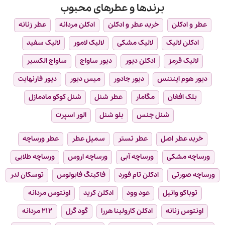
برندها و عطرهای محبوب
عطر و ادکلن
خرید عطر و ادکلن
ادکلن مردانه
عطر زنانه
ادکلن لالیک
لالیک مشکی
لالیک لامور
لالیک سفید
لالیک قرمز
ادکلن دیور
دیور ساواج
ساواج الکسیر
دیور هوم اینتنس
دیور جادور
میس دیور
دیور فارنهایت
بلک افغان
مگامار
عطر شنل
شنل کوکو مادمازل
شنل چنس
بلو شنل
الور اسپرت
خرید عطر اصل
عطر تستر
سمپل عطر
عطر ورساچه
ورساچه مشکی
ورساچه آبی
ورساچه اروس
ورساچه طلایی
ورساچه صورتی
ادکلن تام فورد
فاکینگ فابولوس
توسکان لدر
توباکو وانیل
عود وود
ادکلن کرید
اونتوس مردانه
اونتوس زنانه
ادکلن کارولینا هررا
گود گرل
۲۱۲ مردانه