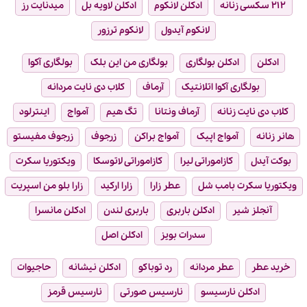
۲۱۲ سکسی زنانه
ادکلن لانکوم
ادکلن لاویه بل
میدنایت رز
لانکوم آیدول
لانکوم ترزور
ادکلن
ادکلن بولگاری
بولگاری من این بلک
بولگاری آکوا
بولگاری آکوا اتلانتیک
آرماف
کلاب دی نایت مردانه
کلاب دی نایت زنانه
آرماف ونتانا
تگ هیم
آمواج
اینترلود
هانر زنانه
آمواج اپیک
آمواج براکن
زرجوف
زرجوف مفیستو
بوکت آیدل
کازاموراتی لیرا
کازاموراتی لاتوسکا
ویکتوریا سکرت
ویکتوریا سکرت بامب شل
عطر زارا
زارا ارکید
زارا بلو من اسپریت
آنجلز شیر
ادکلن باربری
باربری لندن
ادکلن مانسرا
سدرات بویز
ادکلن اصل
خرید عطر
عطر مردانه
رد توباکو
ادکلن نیشانه
حاجیوات
ادکلن نارسیسو
نارسیس صورتی
نارسیس قرمز