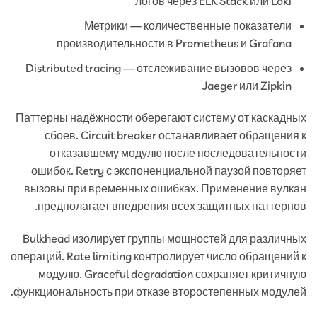
логов через ELK Stack или Loki
Метрики — количественные показатели
производительности в Prometheus и Grafana
Distributed tracing — отслеживание вызовов через
Jaeger или Zipkin
Паттерны надёжности оберегают систему от каскадных
сбоев. Circuit breaker останавливает обращения к
отказавшему модулю после последовательности
ошибок. Retry с экспоненциальной паузой повторяет
вызовы при временных ошибках. Применение вулкан
предполагает внедрения всех защитных паттернов.
Bulkhead изолирует группы мощностей для различных
операций. Rate limiting контролирует число обращений к
модулю. Graceful degradation сохраняет критичную
функциональность при отказе второстепенных модулей.