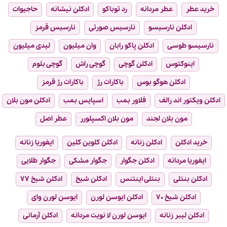
خرید عطر
عطر مردانه
رد توباکو
ادکلن نیشانه
حاجیوات
ادکلن نارسیسو
نارسیس صورتی
نارسیس قرمز
نارسیسو طوسی
ادکلن پاکو رابان
وان میلیون
لیدی میلیون
اینوکتوس
ادکلن گوچی
گوچی راش
گوچی بلوم
ادکلن هوگو بوس
باکارات رژ
باکارات رژ قرمز
ادکلن ویکتور اند رالف
فلاور بمب
اسپایس بمب
ادکلن مون بلان
مون بلان لجند
مون بلان اکسپلورر
عطر اصل
خرید ادکلن
ادکلن زنانه
ادکلن کلوین کلین
ایفوریا زنانه
ایفوریا مردانه
ادکلن جگوار
جگوار مشکی
جگوار طلایی
ادکلن بنتلی
بنتلی اینتنس
ادکلن شیخ
ادکلن شیخ ۷۷
ادکلن شیخ ۷۰
ادکلن ایوسن لورن
ایوسن لورن وای
ادکلن لیبر زنانه
ایوسن لورن لا نویت مردانه
ادکلن آرمانی