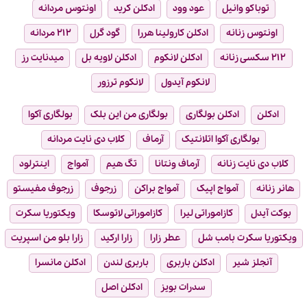
توباکو وانیل
عود وود
ادکلن کرید
اونتوس مردانه
اونتوس زنانه
ادکلن کارولینا هررا
گود گرل
۲۱۲ مردانه
۲۱۲ سکسی زنانه
ادکلن لانکوم
ادکلن لاویه بل
میدنایت رز
لانکوم آیدول
لانکوم ترزور
ادکلن
ادکلن بولگاری
بولگاری من این بلک
بولگاری آکوا
بولگاری آکوا اتلانتیک
آرماف
کلاب دی نایت مردانه
کلاب دی نایت زنانه
آرماف ونتانا
تگ هیم
آمواج
اینترلود
هانر زنانه
آمواج اپیک
آمواج براکن
زرجوف
زرجوف مفیستو
بوکت آیدل
کازاموراتی لیرا
کازاموراتی لاتوسکا
ویکتوریا سکرت
ویکتوریا سکرت بامب شل
عطر زارا
زارا ارکید
زارا بلو من اسپریت
آنجلز شیر
ادکلن باربری
باربری لندن
ادکلن مانسرا
سدرات بویز
ادکلن اصل