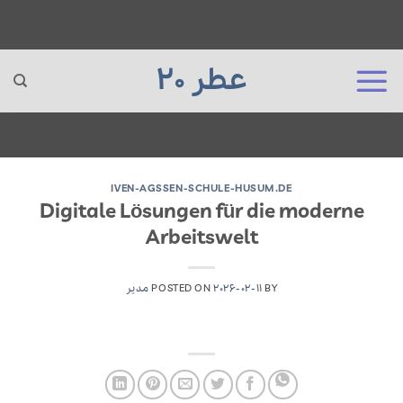
عطر 20
Ski
t
IVEN-AGSSEN-SCHULE-HUSUM.DE
Digitale Lösungen für die moderne
conten
Arbeitswelt
BY
2026-02-11
POSTED ON
مدیر