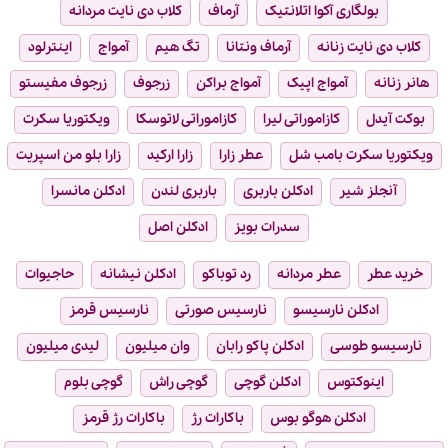
بولگاری آکوا اتلانتیک
آرماف
کلاب دی نایت مردانه
کلاب دی نایت زنانه
آرماف ونتانا
تگ هیم
آمواج
اینترلود
هانر زنانه
آمواج اپیک
آمواج براکن
زرجوف
زرجوف مفیستو
بوکت آیدل
کازاموراتی لیرا
کازاموراتی لاتوسکا
ویکتوریا سکرت
ویکتوریا سکرت بامب شل
عطر زارا
زارا ارکید
زارا بلو من اسپریت
آنجلز شیر
ادکلن باربری
باربری لندن
ادکلن مانسرا
سدرات بویز
ادکلن اصل
خرید عطر
عطر مردانه
رد توباکو
ادکلن نیشانه
حاجیوات
ادکلن نارسیسو
نارسیس صورتی
نارسیس قرمز
نارسیسو طوسی
ادکلن پاکو رابان
وان میلیون
لیدی میلیون
اینوکتوس
ادکلن گوچی
گوچی راش
گوچی بلوم
ادکلن هوگو بوس
باکارات رژ
باکارات رژ قرمز