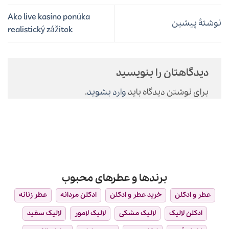
Ako live kasíno ponúka
نوشتهٔ پیشین
realistický zážitok
دیدگاهتان را بنویسید
برای نوشتن دیدگاه باید
وارد بشوید
.
برندها و عطرهای محبوب
عطر و ادکلن
خرید عطر و ادکلن
ادکلن مردانه
عطر زنانه
ادکلن لالیک
لالیک مشکی
لالیک لامور
لالیک سفید