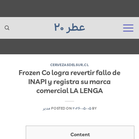
عطر 20
Ski
t
CERVEZASDELSUR.CL
Frozen Co logra revertir fallo de
conten
INAPI y registra su marca
comercial LA LENGA
BY
2026-05-05
POSTED ON
مدیر
Content