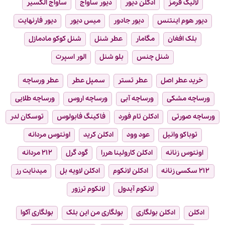
لالیک قرمز
ادکلن دیور
دیور ساواج
ساواج الکسیر
دیور هوم اینتنس
دیور جادور
میس دیور
دیور فارنهایت
بلک افغان
مگامار
عطر شنل
شنل کوکو مادمازل
شنل چنس
بلو شنل
الور اسپرت
خرید عطر اصل
عطر تستر
سمپل عطر
عطر ورساچه
ورساچه مشکی
ورساچه آبی
ورساچه اروس
ورساچه طلایی
ورساچه صورتی
ادکلن تام فورد
فاکینگ فابولوس
توسکان لدر
توباکو وانیل
عود وود
ادکلن کرید
اونتوس مردانه
اونتوس زنانه
ادکلن کارولینا هررا
گود گرل
۲۱۲ مردانه
۲۱۲ سکسی زنانه
ادکلن لانکوم
ادکلن لاویه بل
میدنایت رز
لانکوم آیدول
لانکوم ترزور
ادکلن
ادکلن بولگاری
بولگاری من این بلک
بولگاری آکوا