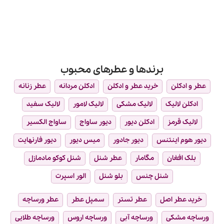
برندها و عطرهای محبوب
عطر و ادکلن
خرید عطر و ادکلن
ادکلن مردانه
عطر زنانه
ادکلن لالیک
لالیک مشکی
لالیک لامور
لالیک سفید
لالیک قرمز
ادکلن دیور
دیور ساواج
ساواج الکسیر
دیور هوم اینتنس
دیور جادور
میس دیور
دیور فارنهایت
بلک افغان
مگامار
عطر شنل
شنل کوکو مادمازل
شنل چنس
بلو شنل
الور اسپرت
خرید عطر اصل
عطر تستر
سمپل عطر
عطر ورساچه
رساچه مشکی
ورساچه آبی
ورساچه اروس
ورساچه طلایی