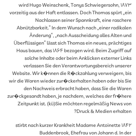
1873 wird Hugo Weinschenk, Tonys Schwiegersohn,
vorzeitig aus der Haft entlassen. Doch Thomas spürt „
Nachlassen seiner Spannkraft, eine rasch
Abnützbarkeit.“ In dem Wunsch nach „einer radika
Änderung“, „nach Ausscheidung alles Alten 
Überflüssigen“ lässt sich Thomas ein neues, prächti
Haus bauen, das 1864 bezogen wird. Beim Zugriff 
solche Inhalte oder beim Anklicken externer Li
verlassen Sie den Verantwortungsbereich unse
Website. Wir k�nnen die R�ckzahlung verweigern, 
wir die Waren wieder zur�ckerhalten haben oder bis 
den Nachweis erbracht haben, dass Sie die Wa
zur�ckgesandt haben, je nachdem, welches der fr�h
Zeitpunkt ist. (kü)Sie möchten regelmäßig News 
Druck & Medien erhalt
1842 stirbt nach kurzer Krankheit Madame Antoinette
Buddenbrook, Ehefrau von Johann d. In 