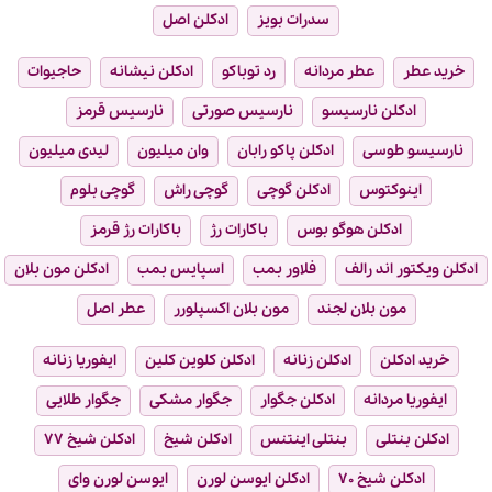
سدرات بویز
ادکلن اصل
ید عطر
عطر مردانه
رد توباکو
ادکلن نیشانه
حاجیوات
ادکلن نارسیسو
نارسیس صورتی
نارسیس قرمز
رسیسو طوسی
ادکلن پاکو رابان
وان میلیون
لیدی میلیون
اینوکتوس
ادکلن گوچی
گوچی راش
گوچی بلوم
ادکلن هوگو بوس
باکارات رژ
باکارات رژ قرمز
ن ویکتور اند رالف
فلاور بمب
اسپایس بمب
ادکلن مون بلان
مون بلان لجند
مون بلان اکسپلورر
عطر اصل
خرید ادکلن
ادکلن زنانه
ادکلن کلوین کلین
ایفوریا زنانه
ایفوریا مردانه
ادکلن جگوار
جگوار مشکی
جگوار طلایی
ادکلن بنتلی
بنتلی اینتنس
ادکلن شیخ
ادکلن شیخ ۷۷
ادکلن شیخ ۷۰
ادکلن ایوسن لورن
ایوسن لورن وای