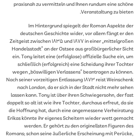
praxisnah zu vermitteln und Ihnen rundum eine sch
Veranstaltung zu biet
Im Hintergrund spiegelt der Roman Aspekte 
deutschen Geschichte wider, vor allem fängt er 
Zeitgeist zwischen 1835 und 1877 in einer „mittelgro
Handelsstadt“ an der Ostsee aus großbürgerlicher Si
ein. Tony leitet eine (erfolglose) offizielle Suche ein,
schließlich (erfolgreich) eine Scheidung ihrer Toch
wegen „böswilligen Verlassens“ beantragen zu könn
Nach seiner vorzeitigen Entlassung 1873 reist Weinsch
nach London, da er sich in der Stadt nicht mehr se
lassen kann. Tony ist über ihren Schwiegersohn, der f
doppelt so alt ist wie ihre Tochter, durchaus erfreut, da 
die Hoffnung hat, durch eine angemessene Verheirat
Erikas könnte ihr eigenes Scheitern wieder wett gema
werden. Er gehört zu den originellsten Figuren 
Romans; schon seine äußerliche Erscheinung mit Perüc