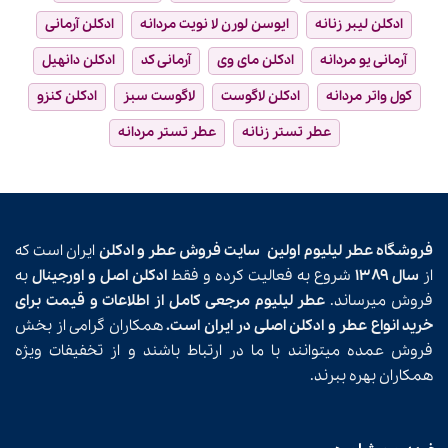
ادکلن لیبر زنانه
ایوسن لورن لا نویت مردانه
ادکلن آرمانی
آرمانی یو مردانه
ادکلن مای وی
آرمانی کد
ادکلن دانهیل
کول واتر مردانه
ادکلن لاگوست
لاگوست سبز
ادکلن کنزو
عطر تستر زنانه
عطر تستر مردانه
شگاه عطر لیلیوم اولین
سایت فروش عطر و ادکلن
ایران است که
ل ۱۳۸۹
شروع به فعالیت کرده و فقط
ادکلن اصل و اورجینال
به
ش میرساند.
عطر لیلیوم مرجعی کامل از اطلاعات و قیمت برای
د انواع عطر و ادکلن اصلی در ایران است.
همکاران گرامی از بخش
ش عمده میتوانند با ما در ارتباط باشند و از تخفیفات ویژه
اران بهره ببرند.