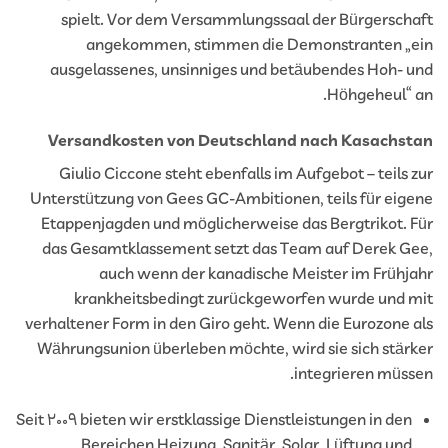
spielt. Vor dem Versammlungssaal der Bürgersch
angekommen, stimmen die Demonstranten „
ausgelassenes, unsinniges und betäubendes Hoh- 
Höhgeheul“ 
Versandkosten von Deutschland nach Kasachs
Giulio Ciccone steht ebenfalls im Aufgebot – teils 
Unterstützung von Gees GC-Ambitionen, teils für eig
Etappenjagden und möglicherweise das Bergtrikot. 
das Gesamtklassement setzt das Team auf Derek G
auch wenn der kanadische Meister im Frühj
krankheitsbedingt zurückgeworfen wurde und 
verhaltener Form in den Giro geht. Wenn die Eurozone 
Währungsunion überleben möchte, wird sie sich stär
integrieren müss
Seit 2009 bieten wir erstklassige Dienstleistungen in den
Bereichen Heizung, Sanitär, Solar, Lüftung und