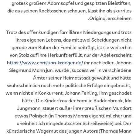
grotesk großem Adamsapfel und gespitzten Bleistift
die aus seinen Rocktaschen schauen, lässt ihn als skurri
Original erschein
Trotz des offenkundigen familiären Niedergangs und tr
ihres eigenen Lebens, das mit zwei Scheidungen ni
gerade zum Ruhm der Familie beiträgt, ist sie weiter
von Stolz auf ihre Herkunft erfüllt, nur der Adel ersche
https://www.christian-kroeger.de/
ihr noch edler. Joh
Siegmund Mann jun. wurde „successive“ in verschied
Ämter seiner Heimatstadt gewählt und hä
wahrscheinlich noch mehr politische Erfolge eingebrac
wenn nicht ein Konkurrent, Johann Fehling, ihm gescha
hätte. Die Kinderfrau der Familie Buddenbrook, 
Jungmann, steuert außer ihrer preußischen Mund
etwas Polnisch (in Thomas Manns eigentümlicher 
uneinheitlich eingedeutschter Schreibweise) bei. 
künstlerische Wagemut des jungen Autors (Thomas M