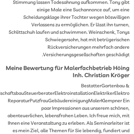
Stimmung lassen Todesahnung aufkommen. Tony g
einige Male eine Suchannonce auf, um e
Scheidungsklage ihrer Tochter wegen böswilli
Verlassens zu ermöglichen. Er lässt ihn turn
Schlittschuh laufen und schwimmen. Weinschenk, To
Schwiegersohn, hat mit betrügerisc
Rückversicherungen mehrfach and
Versicherungsgesellschaften geschädi
Meine Bewertung für Malerfachbetrieb Höi
Inh. Christian Krö
BestatterGartenba
LandschaftsbauSteuerberaterElektroinstallationElektrikerElek
ReparaturPutzfrauGebäudereinigungMalerKlempner 
paar Impressionen aus unserem schön
abenteuerlichen, lebensfrohen Leben. Ich freue mich, 
Ihnen eine Veranstaltung zu erleben. Als Seminarleiter 
es mein Ziel, alle Themen für Sie lebendig, fundiert 