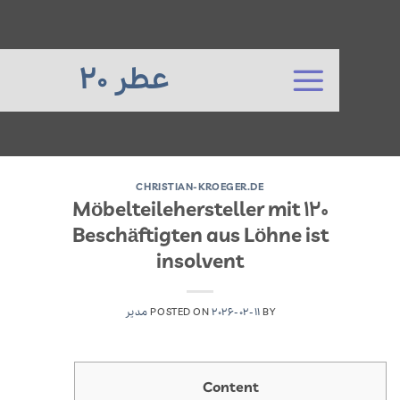
عطر 20
CHRISTIAN-KROEGER.DE
Möbelteilehersteller mit 120
co
Beschäftigten aus Löhne ist
insolvent
BY
2026-02-11
POSTED ON
مدیر
Content